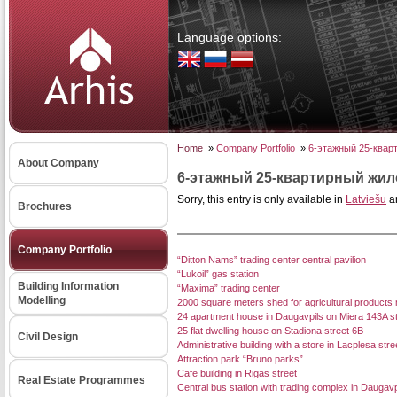
Language options:
Home
»
Company Portfolio
»
6-этажный 25-кварт
About Company
6-этажный 25-квартирный жило
Sorry, this entry is only available in
Latviešu
a
Brochures
Company Portfolio
“Ditton Nams” trading center central pavilion
“Lukoil” gas station
Building Information
“Maxima” trading center
Modelling
2000 square meters shed for agricultural products
24 apartment house in Daugavpils on Miera 143A st
25 flat dwelling house on Stadiona street 6B
Civil Design
Administrative building with a store in Lacplesa stre
Attraction park “Bruno parks”
Cafe building in Rigas street
Real Estate Programmes
Central bus station with trading complex in Daugavpi