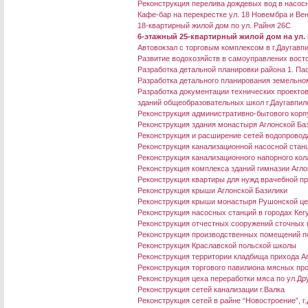
Реконструкция перелива дождевых вод в насосно
Кафе-бар на перекрестке ул. 18 Новембра и Ве
18-квартирный жилой дом по ул. Райня 26C
6-этажный 25-квартирный жилой дом на ул. 
Aвтовокзал с торговым комплексом в г.Даугавп
Развитие водохозяйств в самоуправлених восто
Разработка детальной планировки района 1. П
Разработка детального планирования земельном
Разработка документации технических проекто
зданий общеобразовательных школ г.Даугавпил
Реконструкция административно-бытового корп
Реконструкция здания монастыря Аглонской Ба
Реконструкция и расширение сетей водопровода 
Реконструкция канализационной насосной станц
Реконструкция канализационного напорного колл
Реконструкция комплекса зданий гимназии Агло
Реконструкция квартиры для нужд врачебной пр
Реконструкция крыши Аглонской Базилики
Реконструкция крыши монастыря Рушонской це
Реконструкция насосных станций в городах Кег
Реконструкция отчестных сооружений сточных в
Реконструкция производственных помещений по
Реконструкция Краславской польской школы
Реконструкция территории кладбища прихода А
Реконструкция торгового павилиона мясных пр
Реконструкция цеха переработки мяса по ул.Дру
Реконструкция сетей канализации г.Валка
Реконструкция сетей в райне “Новостроение”, г