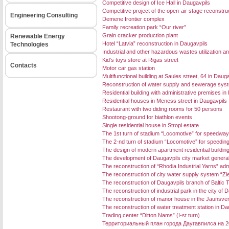
Competitive design of Ice Hall in Daugavpils
Competitive project of the open-air stage reconstruc
Engineering Consulting
Demene frontier complex
Family recreation park “Our river”
Grain cracker production plant
Renewable Energy
Hotel “Latvia” reconstruction in Daugavpils
Technologies
Industrial and other hazardous wastes utilization an
Kid’s toys store at Rigas street
Contacts
Motor car gas station
Multifunctional building at Saules street, 64 in Daug
Reconstruction of water supply and sewerage systems
Residential building with administrative premises in 
Residential houses in Meness street in Daugavpils
Restaurant with two diding rooms for 50 persons
Shootong-ground for biathlon events
Single residential house in Stropi estate
The 1st turn of stadium “Locomotive” for speedway
The 2-nd turn of stadium “Locomotive” for speedin
The design of modern apartment residential buildin
The development of Daugavpils city market general
The reconstruction of “Rhodia Industrial Yarns” admi
The reconstruction of city water supply system “Zi
The reconstruction of Daugavpils branch of Baltic 
The reconstruction of industrial park in the city of 
The reconstruction of manor house in the Jaunsven
The reconstruction of water treatment station in Da
Trading center “Ditton Nams” (I-st turn)
Территориальный план города Даугавпилса на 2