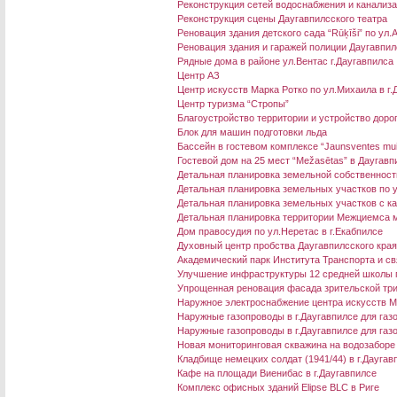
Реконструкция сетей водоснабжения и канализа
Реконструкция сцены Даугавпилсского театра
Реновация здания детского сада “Rūķīši” по ул.
Реновация здания и гаражей полиции Даугавпил
Рядные дома в районе ул.Вентас г.Даугавпилса
Центр АЗ
Центр искусств Марка Ротко по ул.Михаила в г.
Центр туризма “Стропы”
Благоустройство территории и устройство дорог
Блок для машин подготовки льда
Бассейн в гостевом комплексе “Jaunsventes mu
Гостевой дом на 25 мест “Mežasētas” в Даугав
Детальная планировка земельной собственности
Детальная планировка земельных участков по ул
Детальная планировка земельных участков с ка
Детальная планировка территории Межциемса м
Дом правосудия по ул.Неретас в г.Екабпилсе
Духовный центр пробства Даугавпилсского кра
Академический парк Института Транспорта и св
Улучшение инфраструктуры 12 средней школы 
Упрощенная реновация фасада зрительской три
Наружное электроснабжение центра искусств М
Наружные газопроводы в г.Даугавпилсе для га
Наружные газопроводы в г.Даугавпилсе для газ
Новая мониторинговая скважина на водозаборе
Кладбище немецких солдат (1941/44) в г.Даугав
Кафе на площади Виенибас в г.Даугавпилсе
Комплекс офисных зданий Elipse BLC в Риге