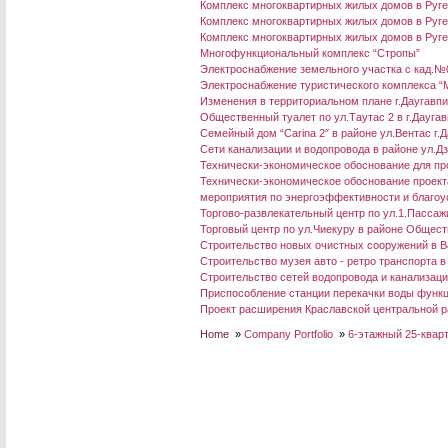
Комплекс многоквартирных жилых домов в Ругел
Комплекс многоквартирных жилых домов в Ругел
Комплекс многоквартирных жилых домов в Ругел
Многофункциональный комплекс “Стропы”
Электроснабжение земельного участка с кад.№
Электроснабжение туристического комплекса “M
Изменения в территориальном плане г.Даугавп
Общественный туалет по ул.Таутас 2 в г.Дауга
Семейный дом “Carina 2″ в районе ул.Вентас г.
Сети канализации и водопровода в районе ул.Д
Технически-экономическое обоснование для про
Технически-экономическое обоснование проект
мероприятия по энергоэффективности и благоус
Торгово-развлекательный центр по ул.1.Пассажи
Торговый центр по ул.Чиекуру в районе Общес
Строительство новых очистных сооружений в В
Строительство музея авто - ретро транспорта в
Строительство сетей водопровода и канализации
Приспособление станции перекачки воды функц
Проект расширения Краславской центральной р
Home
»
Company Portfolio
»
6-этажный 25-кварт