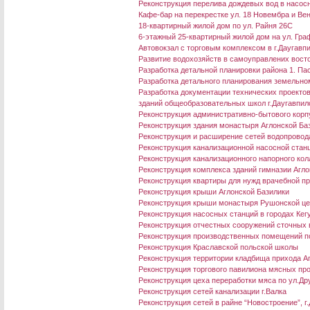
Реконструкция перелива дождевых вод в насосно
Кафе-бар на перекрестке ул. 18 Новембра и Ве
18-квартирный жилой дом по ул. Райня 26C
6-этажный 25-квартирный жилой дом на ул. Граф
Aвтовокзал с торговым комплексом в г.Даугавп
Развитие водохозяйств в самоуправлених восто
Разработка детальной планировки района 1. П
Разработка детального планирования земельном
Разработка документации технических проекто
зданий общеобразовательных школ г.Даугавпил
Реконструкция административно-бытового корп
Реконструкция здания монастыря Аглонской Ба
Реконструкция и расширение сетей водопровода 
Реконструкция канализационной насосной станц
Реконструкция канализационного напорного колл
Реконструкция комплекса зданий гимназии Агло
Реконструкция квартиры для нужд врачебной пр
Реконструкция крыши Аглонской Базилики
Реконструкция крыши монастыря Рушонской це
Реконструкция насосных станций в городах Кег
Реконструкция отчестных сооружений сточных в
Реконструкция производственных помещений по
Реконструкция Краславской польской школы
Реконструкция территории кладбища прихода А
Реконструкция торгового павилиона мясных пр
Реконструкция цеха переработки мяса по ул.Дру
Реконструкция сетей канализации г.Валка
Реконструкция сетей в райне “Новостроение”, г