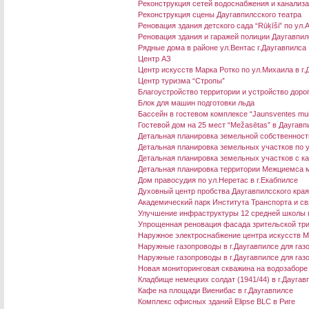
Реконструкция сетей водоснабжения и канализа
Реконструкция сцены Даугавпилсского театра
Реновация здания детского сада “Rūķīši” по ул.
Реновация здания и гаражей полиции Даугавпил
Рядные дома в районе ул.Вентас г.Даугавпилса
Центр АЗ
Центр искусств Марка Ротко по ул.Михаила в г.
Центр туризма “Стропы”
Благоустройство территории и устройство дорог
Блок для машин подготовки льда
Бассейн в гостевом комплексе “Jaunsventes mu
Гостевой дом на 25 мест “Mežasētas” в Даугав
Детальная планировка земельной собственности
Детальная планировка земельных участков по ул
Детальная планировка земельных участков с ка
Детальная планировка территории Межциемса м
Дом правосудия по ул.Неретас в г.Екабпилсе
Духовный центр пробства Даугавпилсского кра
Академический парк Института Транспорта и св
Улучшение инфраструктуры 12 средней школы 
Упрощенная реновация фасада зрительской три
Наружное электроснабжение центра искусств М
Наружные газопроводы в г.Даугавпилсе для га
Наружные газопроводы в г.Даугавпилсе для газ
Новая мониторинговая скважина на водозаборе
Кладбище немецких солдат (1941/44) в г.Даугав
Кафе на площади Виенибас в г.Даугавпилсе
Комплекс офисных зданий Elipse BLC в Риге