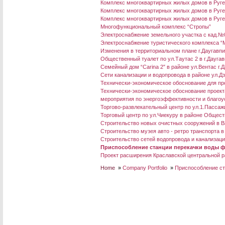
Комплекс многоквартирных жилых домов в Ругел
Комплекс многоквартирных жилых домов в Ругел
Комплекс многоквартирных жилых домов в Ругел
Многофункциональный комплекс “Стропы”
Электроснабжение земельного участка с кад.№
Электроснабжение туристического комплекса “M
Изменения в территориальном плане г.Даугавп
Общественный туалет по ул.Таутас 2 в г.Дауга
Семейный дом “Carina 2″ в районе ул.Вентас г.
Сети канализации и водопровода в районе ул.Д
Технически-экономическое обоснование для про
Технически-экономическое обоснование проект
мероприятия по энергоэффективности и благоус
Торгово-развлекательный центр по ул.1.Пассажи
Торговый центр по ул.Чиекуру в районе Общес
Строительство новых очистных сооружений в В
Строительство музея авто - ретро транспорта в
Строительство сетей водопровода и канализации
Приспособление станции перекачки воды ф
Проект расширения Краславской центральной р
Home
»
Company Portfolio
»
Приспособление ст