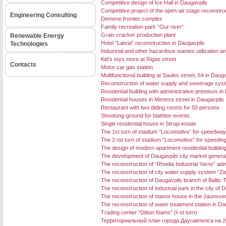
Competitive design of Ice Hall in Daugavpils
Competitive project of the open-air stage reconstruc
Engineering Consulting
Demene frontier complex
Family recreation park “Our river”
Grain cracker production plant
Renewable Energy
Hotel “Latvia” reconstruction in Daugavpils
Technologies
Industrial and other hazardous wastes utilization an
Kid’s toys store at Rigas street
Contacts
Motor car gas station
Multifunctional building at Saules street, 64 in Daug
Reconstruction of water supply and sewerage systems
Residential building with administrative premises in 
Residential houses in Meness street in Daugavpils
Restaurant with two diding rooms for 50 persons
Shootong-ground for biathlon events
Single residential house in Stropi estate
The 1st turn of stadium “Locomotive” for speedway
The 2-nd turn of stadium “Locomotive” for speedin
The design of modern apartment residential buildin
The development of Daugavpils city market general
The reconstruction of “Rhodia Industrial Yarns” admi
The reconstruction of city water supply system “Zi
The reconstruction of Daugavpils branch of Baltic 
The reconstruction of industrial park in the city of 
The reconstruction of manor house in the Jaunsven
The reconstruction of water treatment station in Da
Trading center “Ditton Nams” (I-st turn)
Территориальный план города Даугавпилса на 2