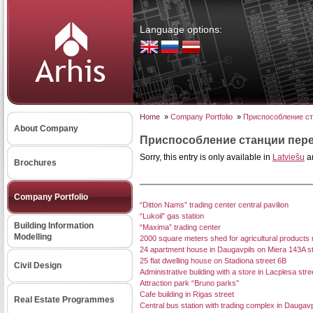
Language options:
Home
»
Company Portfolio
»
Приспособление ст
About Company
Приспособление станции пере
Sorry, this entry is only available in
Latviešu
a
Brochures
Company Portfolio
“Ditton Nams” trading center central pavilion
“Lukoil” gas station
Building Information
“Maxima” trading center
Modelling
2000 square meters shed for agricultural products
24 apartment house in Daugavpils on Miera 143A st
25 flat dwelling house on Stadiona street 6B
Civil Design
Administrative building with a store in Lacplesa stre
Attraction park “Bruno parks”
Cafe building in Rigas street
Real Estate Programmes
Central bus station with trading complex in Daugavpi