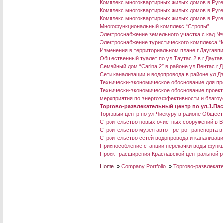
Комплекс многоквартирных жилых домов в Ругел
Комплекс многоквартирных жилых домов в Ругел
Комплекс многоквартирных жилых домов в Ругел
Многофункциональный комплекс “Стропы”
Электроснабжение земельного участка с кад.№
Электроснабжение туристического комплекса “M
Изменения в территориальном плане г.Даугавп
Общественный туалет по ул.Таутас 2 в г.Дауга
Семейный дом “Carina 2″ в районе ул.Вентас г.
Сети канализации и водопровода в районе ул.Д
Технически-экономическое обоснование для про
Технически-экономическое обоснование проект
мероприятия по энергоэффективности и благоус
Торгово-развлекательный центр по ул.1.Пас
Торговый центр по ул.Чиекуру в районе Общес
Строительство новых очистных сооружений в В
Строительство музея авто - ретро транспорта в
Строительство сетей водопровода и канализации
Приспособление станции перекачки воды функц
Проект расширения Краславской центральной р
Home
»
Company Portfolio
»
Торгово-развлекате