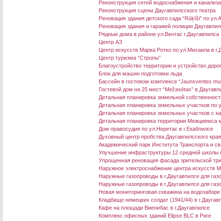
Реконструкция сетей водоснабжения и канализа
Реконструкция сцены Даугавпилсского театра
Реновация здания детского сада “Rūķīši” по ул.
Реновация здания и гаражей полиции Даугавпил
Рядные дома в районе ул.Вентас г.Даугавпилса
Центр АЗ
Центр искусств Марка Ротко по ул.Михаила в г.
Центр туризма “Стропы”
Благоустройство территории и устройство дорог
Блок для машин подготовки льда
Бассейн в гостевом комплексе “Jaunsventes mu
Гостевой дом на 25 мест “Mežasētas” в Даугав
Детальная планировка земельной собственности
Детальная планировка земельных участков по ул
Детальная планировка земельных участков с ка
Детальная планировка территории Межциемса м
Дом правосудия по ул.Неретас в г.Екабпилсе
Духовный центр пробства Даугавпилсского кра
Академический парк Института Транспорта и св
Улучшение инфраструктуры 12 средней школы 
Упрощенная реновация фасада зрительской три
Наружное электроснабжение центра искусств М
Наружные газопроводы в г.Даугавпилсе для га
Наружные газопроводы в г.Даугавпилсе для газ
Новая мониторинговая скважина на водозаборе
Кладбище немецких солдат (1941/44) в г.Даугав
Кафе на площади Виенибас в г.Даугавпилсе
Комплекс офисных зданий Elipse BLC в Риге