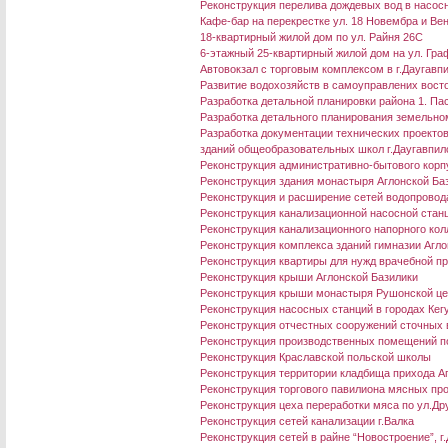
Реконструкция перелива дождевых вод в насосно
Кафе-бар на перекрестке ул. 18 Новембра и Ве
18-квартирный жилой дом по ул. Райня 26C
6-этажный 25-квартирный жилой дом на ул. Граф
Aвтовокзал с торговым комплексом в г.Даугавп
Развитие водохозяйств в самоуправлених восто
Разработка детальной планировки района 1. П
Разработка детального планирования земельном
Разработка документации технических проекто
зданий общеобразовательных школ г.Даугавпил
Реконструкция административно-бытового корп
Реконструкция здания монастыря Аглонской Ба
Реконструкция и расширение сетей водопровода 
Реконструкция канализационной насосной станц
Реконструкция канализационного напорного колл
Реконструкция комплекса зданий гимназии Агло
Реконструкция квартиры для нужд врачебной пр
Реконструкция крыши Аглонской Базилики
Реконструкция крыши монастыря Рушонской це
Реконструкция насосных станций в городах Кег
Реконструкция отчестных сооружений сточных в
Реконструкция производственных помещений по
Реконструкция Краславской польской школы
Реконструкция территории кладбища прихода А
Реконструкция торгового павилиона мясных пр
Реконструкция цеха переработки мяса по ул.Дру
Реконструкция сетей канализации г.Валка
Реконструкция сетей в райне “Новостроение”, г