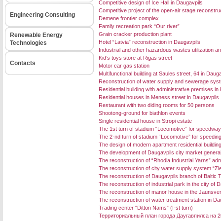
Competitive design of Ice Hall in Daugavpils
Competitive project of the open-air stage reconstruc
Engineering Consulting
Demene frontier complex
Family recreation park “Our river”
Grain cracker production plant
Renewable Energy
Hotel “Latvia” reconstruction in Daugavpils
Technologies
Industrial and other hazardous wastes utilization an
Kid’s toys store at Rigas street
Contacts
Motor car gas station
Multifunctional building at Saules street, 64 in Daug
Reconstruction of water supply and sewerage systems
Residential building with administrative premises in 
Residential houses in Meness street in Daugavpils
Restaurant with two diding rooms for 50 persons
Shootong-ground for biathlon events
Single residential house in Stropi estate
The 1st turn of stadium “Locomotive” for speedway
The 2-nd turn of stadium “Locomotive” for speedin
The design of modern apartment residential buildin
The development of Daugavpils city market general
The reconstruction of “Rhodia Industrial Yarns” admi
The reconstruction of city water supply system “Zi
The reconstruction of Daugavpils branch of Baltic 
The reconstruction of industrial park in the city of 
The reconstruction of manor house in the Jaunsven
The reconstruction of water treatment station in Da
Trading center “Ditton Nams” (I-st turn)
Территориальный план города Даугавпилса на 2