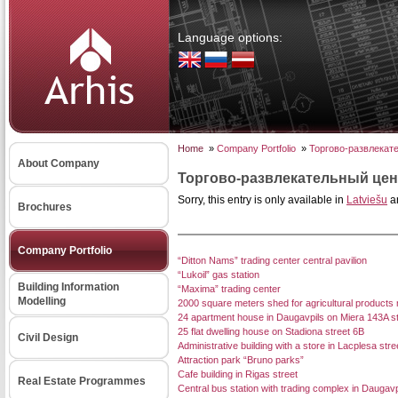
Language options:
Home
»
Company Portfolio
»
Торгово-развлекате
About Company
Торгово-развлекательный цент
Sorry, this entry is only available in
Latviešu
a
Brochures
Company Portfolio
“Ditton Nams” trading center central pavilion
“Lukoil” gas station
Building Information
“Maxima” trading center
Modelling
2000 square meters shed for agricultural products
24 apartment house in Daugavpils on Miera 143A st
25 flat dwelling house on Stadiona street 6B
Civil Design
Administrative building with a store in Lacplesa stre
Attraction park “Bruno parks”
Cafe building in Rigas street
Real Estate Programmes
Central bus station with trading complex in Daugavpi