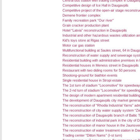
Central bus station with trading complex in Daugavpi
Competitive design of Ice Hall in Daugavpils
Competitive project of the open-air stage reconstruc
Demene frontier complex
Family recreation park “Our river”
Grain cracker production plant
Hotel “Latvia” reconstruction in Daugavpils
Industrial and other hazardous wastes utilization an
Kid’s toys store at Rigas street
Motor car gas station
Multifunctional building at Saules street, 64 in Daug
Reconstruction of water supply and sewerage systems
Residential building with administrative premises in 
Residential houses in Meness street in Daugavpils
Restaurant with two diding rooms for 50 persons
Shootong-ground for biathlon events
Single residential house in Stropi estate
The 1st turn of stadium “Locomotive” for speedway
The 2-nd turn of stadium “Locomotive” for speedin
The design of modern apartment residential buildin
The development of Daugavpils city market general
The reconstruction of “Rhodia Industrial Yarns” admi
The reconstruction of city water supply system “Zi
The reconstruction of Daugavpils branch of Baltic 
The reconstruction of industrial park in the city of 
The reconstruction of manor house in the Jaunsven
The reconstruction of water treatment station in Da
Trading center “Ditton Nams” (I-st turn)