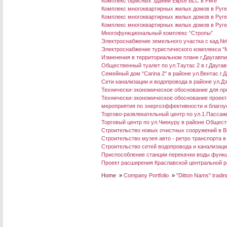
Комплекс офисных зданий Elipse BLC в Риге
Комплекс многоквартирных жилых домов в Ругел
Комплекс многоквартирных жилых домов в Ругел
Комплекс многоквартирных жилых домов в Ругел
Многофункциональный комплекс “Стропы”
Электроснабжение земельного участка с кад.№
Электроснабжение туристического комплекса “M
Изменения в территориальном плане г.Даугавп
Общественный туалет по ул.Таутас 2 в г.Дауга
Семейный дом “Carina 2″ в районе ул.Вентас г.
Сети канализации и водопровода в районе ул.Д
Технически-экономическое обоснование для про
Технически-экономическое обоснование проект
мероприятия по энергоэффективности и благоус
Торгово-развлекательный центр по ул.1.Пассажи
Торговый центр по ул.Чиекуру в районе Общес
Строительство новых очистных сооружений в В
Строительство музея авто - ретро транспорта в
Строительство сетей водопровода и канализации
Приспособление станции перекачки воды функц
Проект расширения Краславской центральной р
Home
»
Company Portfolio
»
"Ditton Nams" trading