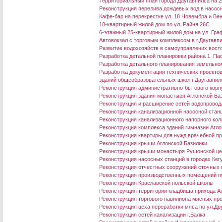
Территориальный план города Даугавпилса на 2
Реконструкция перелива дождевых вод в насосно
Кафе-бар на перекрестке ул. 18 Новембра и Ве
18-квартирный жилой дом по ул. Райня 26C
6-этажный 25-квартирный жилой дом на ул. Граф
Aвтовокзал с торговым комплексом в г.Даугавп
Развитие водохозяйств в самоуправлених восто
Разработка детальной планировки района 1. П
Разработка детального планирования земельном
Разработка документации технических проекто
зданий общеобразовательных школ г.Даугавпил
Реконструкция административно-бытового корп
Реконструкция здания монастыря Аглонской Ба
Реконструкция и расширение сетей водопровода 
Реконструкция канализационной насосной станц
Реконструкция канализационного напорного колл
Реконструкция комплекса зданий гимназии Агло
Реконструкция квартиры для нужд врачебной пр
Реконструкция крыши Аглонской Базилики
Реконструкция крыши монастыря Рушонской це
Реконструкция насосных станций в городах Кег
Реконструкция отчестных сооружений сточных в
Реконструкция производственных помещений по
Реконструкция Краславской польской школы
Реконструкция территории кладбища прихода А
Реконструкция торгового павилиона мясных пр
Реконструкция цеха переработки мяса по ул.Дру
Реконструкция сетей канализации г.Валка