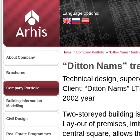
Language options:
Home
»
Company Portfolio
»
"Ditton Nams" trading
About Company
“Ditton Nams” tra
Brochures
Technical design, superv
Client: “Ditton Nams” L
Company Portfolio
2002 year
Building Information
Modelling
Two-storeyed building is
Civil Design
Lay-out of premises, imit
central square, allows t
Real Estate Programmes