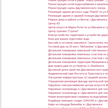
Реконструкция сетей в райне “Новостроение”, г
Реконструкция сетей водоснабжения и канализа
Реконструкция сцены Даугавпилсского театра
Реновация здания детского сада “Rūķīši” по ул.
Реновация здания и гаражей полиции Даугавпил
Рядные дома в районе ул.Вентас г.Даугавпилса
Центр АЗ
Центр искусств Марка Ротко по ул.Михаила в г.
Центр туризма “Стропы”
Благоустройство территории и устройство дорог
Блок для машин подготовки льда
Бассейн в гостевом комплексе “Jaunsventes mu
Гостевой дом на 25 мест “Mežasētas” в Даугав
Детальная планировка земельной собственности
Детальная планировка земельных участков по ул
Детальная планировка земельных участков с ка
Детальная планировка территории Межциемса м
Дом правосудия по ул.Неретас в г.Екабпилсе
Духовный центр пробства Даугавпилсского кра
Академический парк Института Транспорта и св
Улучшение инфраструктуры 12 средней школы 
Упрощенная реновация фасада зрительской три
Наружное электроснабжение центра искусств М
Наружные газопроводы в г.Даугавпилсе для га
Наружные газопроводы в г.Даугавпилсе для газ
Новая мониторинговая скважина на водозаборе
Кладбище немецких солдат (1941/44) в г.Даугав
Кафе на площади Виенибас в г.Даугавпилсе