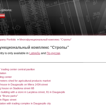
options:
any Portfolio
»
Многофункциональный комплекс "Стропы"
ункциональный комплекс “Стропы”
ntry is only available in
Latviešu
and
По-русски
.
 trading center central pavilion
tation
ing center
eters shed for agricultural products market
house in Daugavpils on Miera 143A street
ing house on Stadiona street 6B
 building with a store in Lacplesa street, 81 in Daugavpils
rk “Bruno parks”
in Rigas street
tation with trading complex in Daugavpils city