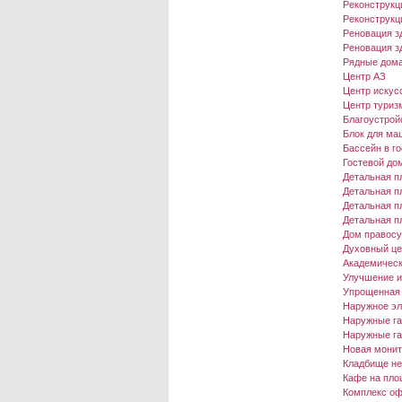
Реконструкц
Реконструкц
Реновация зд
Реновация з
Рядные дома
Центр АЗ
Центр искусс
Центр туриз
Благоустройс
Блок для ма
Бассейн в г
Гостевой до
Детальная п
Детальная пл
Детальная п
Детальная п
Дом правосу
Духовный це
Академическ
Улучшение и
Упрощенная 
Наружное эл
Наружные га
Наружные га
Новая монит
Кладбище нем
Кафе на пло
Комплекс оф