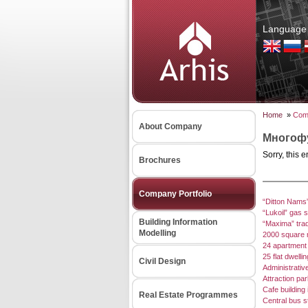
Language 
Home
»
Comp
About Company
Многоф
Sorry, this e
Brochures
Company Portfolio
“Ditton Nams”
“Lukoil” gas s
Building Information
“Maxima” trad
Modelling
2000 square m
24 apartment 
25 flat dwell
Civil Design
Administrative
Attraction pa
Cafe building 
Real Estate Programmes
Central bus s