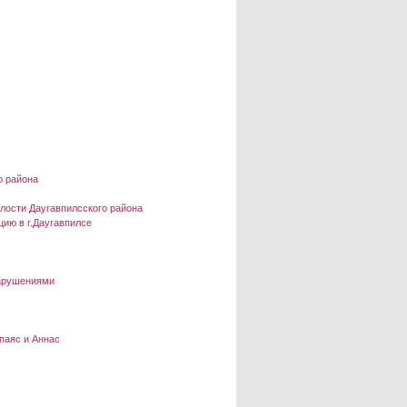
о района
олости Даугавпилсского района
ию в г.Даугавпилсе
нарушениями
паяс и Аннас