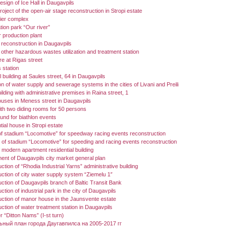
esign of Ice Hall in Daugavpils
oject of the open-air stage reconstruction in Stropi estate
ier complex
tion park “Our river”
 production plant
” reconstruction in Daugavpils
d other hazardous wastes utilization and treatment station
re at Rigas street
 station
l building at Saules street, 64 in Daugavpils
n of water supply and sewerage systems in the cities of Livani and Preili
ilding with administrative premises in Raina street, 1
ouses in Meness street in Daugavpils
th two diding rooms for 50 persons
nd for biathlon events
tial house in Stropi estate
of stadium “Locomotive” for speedway racing events reconstruction
 of stadium “Locomotive” for speeding and racing events reconstruction
 modern apartment residential building
nt of Daugavpils city market general plan
ction of “Rhodia Industrial Yarns” administrative building
ction of city water supply system “Ziemelu 1″
ction of Daugavpils branch of Baltic Transit Bank
tion of industrial park in the city of Daugavpils
ction of manor house in the Jaunsvente estate
ction of water treatment station in Daugavpils
r “Ditton Nams” (I-st turn)
ьный план города Даугавпилса на 2005-2017 гг