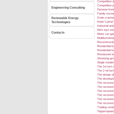
Competitive d
Competitive pr
Engineering Consulting
Demene front
Family recrea
Grain cracker
Renewable Energy
Hotel “Latvia
Technologies
Industrial an
Kid’s toys sto
Contacts
Motor car gas
Multifunctiona
Reconstructio
Residential bu
Residential h
Restaurant wi
Shootong-grou
Single residen
The 1st turn 
The 2-nd turn
The design of
The developme
The reconstru
The reconstru
The reconstru
The reconstruc
The reconstru
The reconstru
Trading cente
Территориал