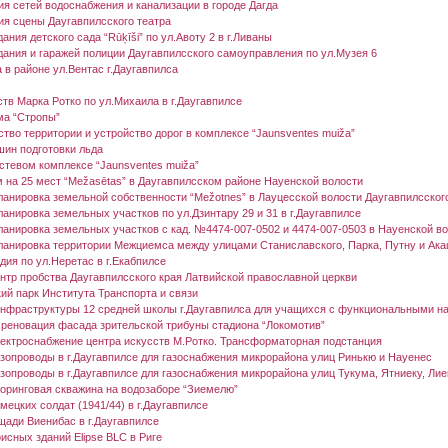
ия сетей водоснабжения и канализации в городе Дагда
ия сцены Даугавпилсского театра
ания детского сада “Rūķīši” по ул.Авоту 2 в г.Ливаны
дания и гаражей полиции Даугавпилсского самоуправления по ул.Музея 6
 в районе ул.Вентас г.Даугавпилса
тв Марка Ротко по ул.Михаила в г.Даугавпилсе
ма “Стропы”
тво территории и устройство дорог в комплексе “Jaunsventes muiža”
шин подготовки льда
остевом комплексе “Jaunsventes muiža”
м на 25 мест “Mežasētas” в Даугавпилсском районе Науенской волости
ланировка земельной собственности “Mežotnes” в Лауцесской волости Даугавпилсског
анировка земельных участков по ул.Дзинтару 29 и 31 в г.Даугавпилсе
ланировка земельных участков с кад. №4474-007-0502 и 4474-007-0503 в Науенской в
ланировка территории Межциемса между улицами Станиславского, Парка, Путну и Акац
дия по ул.Неретас в г.Екабпилсе
нтр пробства Даугавпилсского края Латвийской православной церкви
ий парк Института Транспорта и связи
нфраструктуры 12 средней школы г.Даугавпилса для учащихся с функциональными 
реновация фасада зрительской трибуны стадиона “Локомотив”
ектроснабжение центра искусств М.Ротко. Трансформаторная подстанция
зопроводы в г.Даугавпилсе для газоснабжения микрорайона улиц Ринькю и Науенес
зопроводы в г.Даугавпилсе для газоснабжения микрорайона улиц Тукума, Ятниеку, Лие
оринговая скважина на водозаборе “Зиемелю”
ецких солдат (1941/44) в г.Даугавпилсе
щади Виенибас в г.Даугавпилсе
исных зданий Elipse BLC в Риге