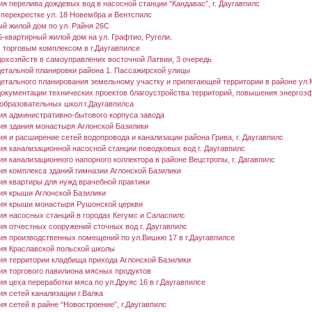
я перелива дождевых вод в насосной станции “Кандавас”, г. Даугавпилс
 перекрестке ул. 18 Новембра и Вентспилс
ый жилой дом по ул. Райня 26C
-квартирный жилой дом на ул. Графтио, Ругели.
с торговым комплексом в г.Даугавпилсе
дохозяйств в самоуправлених восточной Латвии, 3 очередь
детальной планировки района 1. Пассажирской улицы
детального планирования земельному участку и прилегающей территории в районе ул.
документации технических проектов благоустройства территорий, повышения энергоэ
образовательных школ г.Даугавпилса
ия административно-бытового корпуса завода
ия здания монастыря Аглонской Базилики
я и расширение сетей водопровода и канализации района Грива, г. Даугавпилс
ия канализационной насосной станции поводковых вод г. Даугавпилс
я канализационного напорного коллектора в районе Вецстропы, г. Дагавпилс
ия комплекса зданий гимназии Аглонской Базилики
ия квартиры для нужд врачебной практики
ия крыши Аглонской Базилики
ия крыши монастыря Рушонской церкви
ия насосных станций в городах Кегумс и Саласпилс
ия отчестных сооружений сточных вод г. Даугавпилс
ия производственных помещений по ул.Вишкю 17 в г.Даугавпилсе
ия Краславской польской школы
ия территории кладбища прихода Аглонской Базилики
ия торгового павилиона мясных продуктов
я цеха переработки мяса по ул.Друяс 16 в г.Даугавпилсе
я сетей канализации г.Валка
я сетей в райне “Новостроение”, г.Даугавпилс