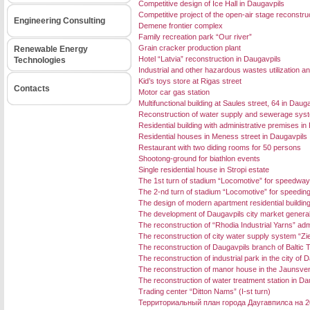
Competitive design of Ice Hall in Daugavpils
Competitive project of the open-air stage reconstruc
Engineering Consulting
Demene frontier complex
Family recreation park “Our river”
Grain cracker production plant
Renewable Energy
Hotel “Latvia” reconstruction in Daugavpils
Technologies
Industrial and other hazardous wastes utilization an
Kid’s toys store at Rigas street
Contacts
Motor car gas station
Multifunctional building at Saules street, 64 in Daug
Reconstruction of water supply and sewerage systems
Residential building with administrative premises in 
Residential houses in Meness street in Daugavpils
Restaurant with two diding rooms for 50 persons
Shootong-ground for biathlon events
Single residential house in Stropi estate
The 1st turn of stadium “Locomotive” for speedway
The 2-nd turn of stadium “Locomotive” for speedin
The design of modern apartment residential buildin
The development of Daugavpils city market general
The reconstruction of “Rhodia Industrial Yarns” admi
The reconstruction of city water supply system “Zi
The reconstruction of Daugavpils branch of Baltic 
The reconstruction of industrial park in the city of 
The reconstruction of manor house in the Jaunsven
The reconstruction of water treatment station in Da
Trading center “Ditton Nams” (I-st turn)
Территориальный план города Даугавпилса на 2