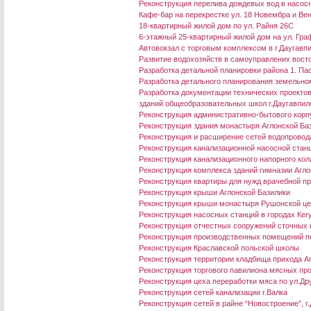
Реконструкция перелива дождевых вод в насосно
Кафе-бар на перекрестке ул. 18 Новембра и Ве
18-квартирный жилой дом по ул. Райня 26C
6-этажный 25-квартирный жилой дом на ул. Граф
Aвтовокзал с торговым комплексом в г.Даугавп
Развитие водохозяйств в самоуправлених восто
Разработка детальной планировки района 1. П
Разработка детального планирования земельном
Разработка документации технических проекто
зданий общеобразовательных школ г.Даугавпил
Реконструкция административно-бытового корп
Реконструкция здания монастыря Аглонской Ба
Реконструкция и расширение сетей водопровода 
Реконструкция канализационной насосной станц
Реконструкция канализационного напорного колл
Реконструкция комплекса зданий гимназии Агло
Реконструкция квартиры для нужд врачебной пр
Реконструкция крыши Аглонской Базилики
Реконструкция крыши монастыря Рушонской це
Реконструкция насосных станций в городах Кег
Реконструкция отчестных сооружений сточных в
Реконструкция производственных помещений по
Реконструкция Краславской польской школы
Реконструкция территории кладбища прихода А
Реконструкция торгового павилиона мясных пр
Реконструкция цеха переработки мяса по ул.Дру
Реконструкция сетей канализации г.Валка
Реконструкция сетей в райне “Новостроение”, г