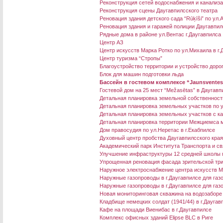
Реконструкция сетей водоснабжения и канализа
Реконструкция сцены Даугавпилсского театра
Реновация здания детского сада “Rūķīši” по ул.
Реновация здания и гаражей полиции Даугавпил
Рядные дома в районе ул.Вентас г.Даугавпилса
Центр АЗ
Центр искусств Марка Ротко по ул.Михаила в г.
Центр туризма “Стропы”
Благоустройство территории и устройство дорог
Блок для машин подготовки льда
Бассейн в гостевом комплексе “Jaunsventes
Гостевой дом на 25 мест “Mežasētas” в Даугав
Детальная планировка земельной собственности
Детальная планировка земельных участков по ул
Детальная планировка земельных участков с ка
Детальная планировка территории Межциемса м
Дом правосудия по ул.Неретас в г.Екабпилсе
Духовный центр пробства Даугавпилсского кра
Академический парк Института Транспорта и св
Улучшение инфраструктуры 12 средней школы 
Упрощенная реновация фасада зрительской три
Наружное электроснабжение центра искусств М
Наружные газопроводы в г.Даугавпилсе для га
Наружные газопроводы в г.Даугавпилсе для газ
Новая мониторинговая скважина на водозаборе
Кладбище немецких солдат (1941/44) в г.Даугав
Кафе на площади Виенибас в г.Даугавпилсе
Комплекс офисных зданий Elipse BLC в Риге