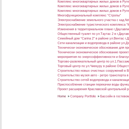
Комплекс многоквартирных жилых домов в Ругел
Комплекс многоквартирных жилых домов в Ругел
Комплекс многоквартирных жилых домов в Ругел
Многофункциональный комплекс “Стропы”
Электроснабжение земельного участка с кад.№
Электроснабжение туристического комплекса “M
Изменения в территориальном плане г.Даугавп
Общественный туалет по ул.Таутас 2 в г.Дауга
Семейный дом “Carina 2″ в районе ул.Вентас г.
Сети канализации и водопровода в районе ул.Д
Технически-экономическое обоснование для про
Технически-экономическое обоснование проект
мероприятия по энергоэффективности и благоус
Торгово-развлекательный центр по ул.1.Пассажи
Торговый центр по ул.Чиекуру в районе Общес
Строительство новых очистных сооружений в В
Строительство музея авто - ретро транспорта в
Строительство сетей водопровода и канализации
Приспособление станции перекачки воды функц
Проект расширения Краславской центральной р
Home
»
Company Portfolio
»
Бассейн в гостевом