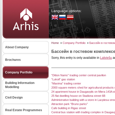
Language options:
Home
»
Company Portfolio
»
Бассейн в гостевом
About Company
Бассейн в гостевом комплексе
Sorry, this entry is only available in
Latviešu
a
Brochures
Company Portfolio
“Ditton Nams” trading center central pavilion
“Lukoil” gas station
Building Information
“Maxima” trading center
Modelling
2000 square meters shed for agricultural products
24 apartment house in Daugavpils on Miera 143A st
25 flat dwelling house on Stadiona street 6B
Civil Design
Administrative building with a store in Lacplesa stre
Attraction park “Bruno parks”
Cafe building in Rigas street
Real Estate Programmes
Central bus station with trading complex in Daugavpi