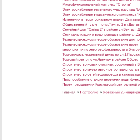
Многофункциональный комплекс “Стропы”
Электроснабжение земельного участка с кад.№
Электроснабжение туристического комплекса “M
Изменения в территориальном плане г.Даугавп
Общественный туалет по ул.Таутас 2 в г.Дауга
Семейный дом “Carina 2″ в районе ул.Вентас г.
Сети канализации и водопровода в районе ул.Д
Технически-экономическое обоснование для про
Технически-экономическое обоснование проект
мероприятия по энергоэффективности и благоус
Торгово-развлекательный центр по ул.1.Пассажи
Торговый центр по ул.Чиекуру в районе Общес
Строительство новых очистных сооружений в В
Строительство музея авто - ретро транспорта в
Строительство сетей водопровода и канализации
Приспособление станции перекачки воды функц
Проект расширения Краславской центральной р
Главная
»
Портфолио
»
6-этажный 25-квартирн