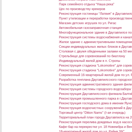
Парк семейного отдыха “Наша река”
Цех по производству крекеров
Реконструкция гостиницы “Латвия” в Даугавпил
Пункт утилизации и переработки производствен
Магазин детских игрушек по ул. Ригас
Автомобильная газозаправочная станция
Многофункциональное здание в Даугавпилсе по
Реконструкция системы водоснабжения и канал
Жилое здание с административными помещения
Секции индивидуальных жилых блоков в Даугав
Столовая с двумя обеденными залами на 50 ме
Стрельбище для соревнований по биатлону
Индивидуальный жилой дом в п. Стропы
Реконструкция стадиона “Lokomotive” для сорев
Реконструкция стадиона “Lokomotive” для сорев
Современный 16-квартирный жилой дом по ул. 
Разработка генплана Даугавпилсского городско
Реконструкция административного здания филиал
Реконструкция системы городского водозабора
Реконструкция Даугавпилсского филиала Балтий
Реконструкция промышленного парка в г.Дауга
Реконструкция господского дома в имении Яун
Реконструкция водоочистных сооружений в Дау
Торговый центр “Ditton Nams” (I-ая очередь)
Территориальный план города Даугавпилса на 2
Реконструкция перелива дождевых вод в насосно
Кафе-бар на перекрестке ул. 18 Новембра и Ве
18-квартирный жилой дом по ул. Райня 26C