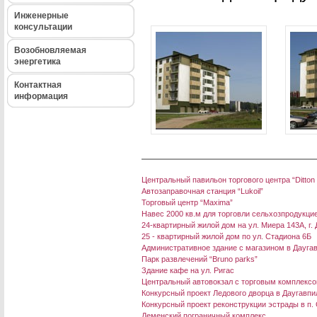
Инженерные
консультации
Возобновляемая
энергетика
Контактная
информация
Центральный павильон торгового центра “Ditton
Автозаправочная станция “Lukoil”
Торговый центр “Maxima”
Навес 2000 кв.м для торговли сельхозпродукци
24-квартирный жилой дом на ул. Миера 143А, г.
25 - квартирный жилой дом по ул. Стадиона 6Б
Административное здание с магазином в Даугав
Парк развлечений “Bruno parks”
Здание кафе на ул. Ригас
Центральный автовокзал с торговым комплексом
Конкурсный проект Ледового дворца в Даугавпи
Конкурсный проект реконструкции эстрады в п.
Деменский пограничный комплекс