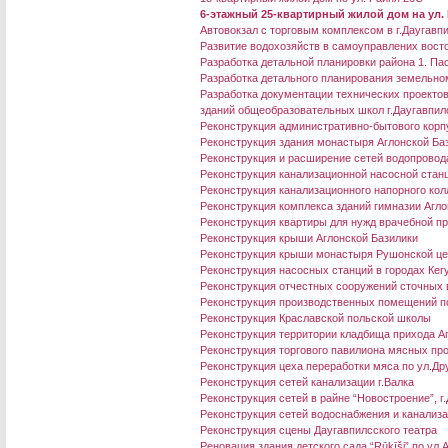
6-этажный 25-квартирный жилой дом на ул. 
Aвтовокзал с торговым комплексом в г.Даугавп
Развитие водохозяйств в самоуправлених восто
Разработка детальной планировки района 1. П
Разработка детального планирования земельном
Разработка документации технических проекто
зданий общеобразовательных школ г.Даугавпил
Реконструкция административно-бытового корп
Реконструкция здания монастыря Аглонской Ба
Реконструкция и расширение сетей водопровода 
Реконструкция канализационной насосной станц
Реконструкция канализационного напорного колл
Реконструкция комплекса зданий гимназии Агло
Реконструкция квартиры для нужд врачебной пр
Реконструкция крыши Аглонской Базилики
Реконструкция крыши монастыря Рушонской це
Реконструкция насосных станций в городах Кег
Реконструкция отчестных сооружений сточных в
Реконструкция производственных помещений по
Реконструкция Краславской польской школы
Реконструкция территории кладбища прихода А
Реконструкция торгового павилиона мясных пр
Реконструкция цеха переработки мяса по ул.Дру
Реконструкция сетей канализации г.Валка
Реконструкция сетей в райне “Новостроение”, г
Реконструкция сетей водоснабжения и канализа
Реконструкция сцены Даугавпилсского театра
Реновация здания детского сада “Rūķīši” по ул.