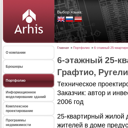
Выбор языка:
Главная
»
Портфолио
»
6-этажный 25-квартирн
О компании
6-этажный 25-кв
Брошюры
Графтио, Ругели
Портфолио
Техническое проектир
Заказчик: автор и инве
Информационное
моделирование зданий
2006 год
Комплексное
проектирование
25-квартирный жилой 
Программы
жителей в доме преду
недвижимости