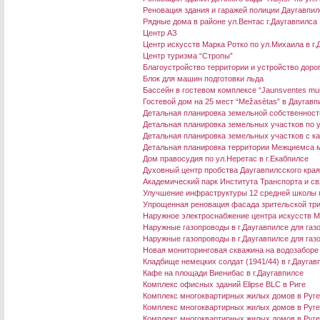
Реновация здания и гаражей полиции Даугавпил
Рядные дома в районе ул.Вентас г.Даугавпилса
Центр АЗ
Центр искусств Марка Ротко по ул.Михаила в г.
Центр туризма “Стропы”
Благоустройство территории и устройство дорог
Блок для машин подготовки льда
Бассейн в гостевом комплексе “Jaunsventes mu
Гостевой дом на 25 мест “Mežasētas” в Даугав
Детальная планировка земельной собственности
Детальная планировка земельных участков по ул
Детальная планировка земельных участков с ка
Детальная планировка территории Межциемса м
Дом правосудия по ул.Неретас в г.Екабпилсе
Духовный центр пробства Даугавпилсского кра
Академический парк Института Транспорта и св
Улучшение инфраструктуры 12 средней школы 
Упрощенная реновация фасада зрительской три
Наружное электроснабжение центра искусств М
Наружные газопроводы в г.Даугавпилсе для га
Наружные газопроводы в г.Даугавпилсе для газ
Новая мониторинговая скважина на водозаборе
Кладбище немецких солдат (1941/44) в г.Даугав
Кафе на площади Виенибас в г.Даугавпилсе
Комплекс офисных зданий Elipse BLC в Риге
Комплекс многоквартирных жилых домов в Ругел
Комплекс многоквартирных жилых домов в Ругел
Комплекс многоквартирных жилых домов в Ругел