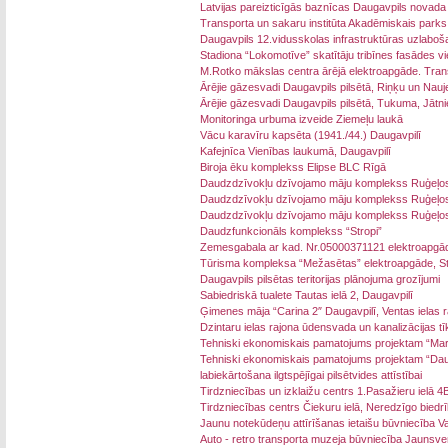
Latvijas pareizticīgās baznīcas Daugavpils novada
Transporta un sakaru institūta Akadēmiskais parks
Daugavpils 12.vidusskolas infrastruktūras uzlaboš
Stadiona “Lokomotīve” skatītāju tribīnes fasādes v
M.Rotko mākslas centra ārējā elektroapgāde. Tran
Ārējie gāzesvadi Daugavpils pilsētā, Riņķu un Nau
Ārējie gāzesvadi Daugavpils pilsētā, Tukuma, Jātn
Monitoringa urbuma izveide Ziemeļu laukā
Vācu karavīru kapsēta (1941./44.) Daugavpilī
Kafejnīca Vienības laukumā, Daugavpilī
Biroja ēku komplekss Elipse BLC Rīgā
Daudzdzīvokļu dzīvojamo māju komplekss Ruģeļos s
Daudzdzīvokļu dzīvojamo māju komplekss Ruģeļos s
Daudzdzīvokļu dzīvojamo māju komplekss Ruģeļos
Daudzfunkcionāls komplekss “Stropi”
Zemesgabala ar kad. Nr.05000371121 elektroapgā
Tūrisma kompleksa “Mežasētas” elektroapgāde, St
Daugavpils pilsētas teritorijas plānojuma grozījumi
Sabiedriskā tualete Tautas ielā 2, Daugavpilī
Ģimenes māja “Carina 2″ Daugavpilī, Ventas ielas 
Dzintaru ielas rajona ūdensvada un kanalizācijas tīk
Tehniski ekonomiskais pamatojums projektam “Mar
Tehniski ekonomiskais pamatojums projektam “Daugavp
labiekārtošana ilgtspējīgai pilsētvides attīstībai
Tirdzniecības un izklaižu centrs 1.Pasažieru ielā 4
Tirdzniecības centrs Čiekuru ielā, Neredzīgo biedr
Jaunu notekūdeņu attīrīšanas ietaišu būvniecība Va
Auto - retro transporta muzeja būvniecība Jaunsv