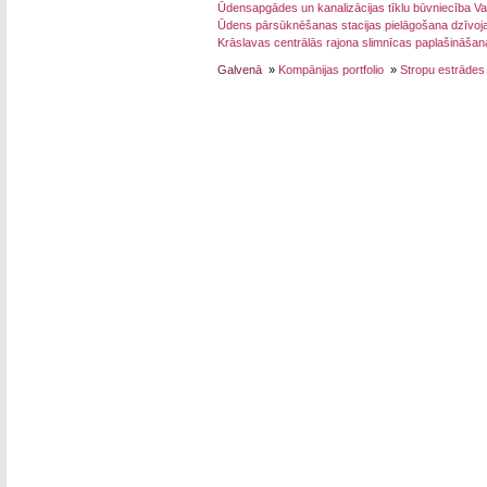
Ūdensapgādes un kanalizācijas tīklu būvniecība Va
Ūdens pārsūknēšanas stacijas pielāgošana dzīvoj
Krāslavas centrālās rajona slimnīcas paplašināšan
Galvenā
»
Kompānijas portfolio
»
Stropu estrādes