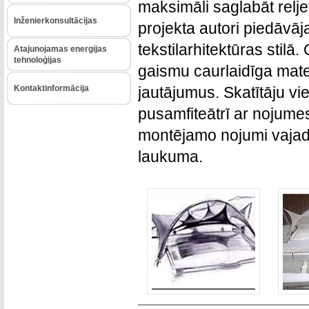
maksimāli saglabāt relj
Inženierkonsultācijas
projekta autori piedāvā
tekstilarhitektūras stil
Atajunojamas energijas
tehnoloģijas
gaismu caurlaidīga mater
Kontaktinformācija
jautājumus. Skatītāju vi
pusamfiteātrī ar nojume
montējamo nojumi vajadzī
laukuma.