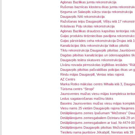
Aglonas Bazilikas jumta rekonstrukcija
Rušonas baznīcas klostera ēkas jumta rekonstrukc
Ķeguma un Salaspils sūkņu staciju rekonstrukcija
Daugavpils NAI rekonstrukcija
Ražošanas telpu Daugavpilī, Višķu ielā 17 rekonstr
Krāslavas Poļu skolas rekonstrukcija
Aglonas Bazilikas draudzes kapsētas teritorijas rek
Gaļas produktu tirdzniecības paviljona rekonstrukci
Gaļas pārstrādes ceha rekonstrukcija Drujas ielā 1
Kanalizācijas tīklu rekonstrukcija Valkas pilsētā
Tīklu rekonstrukcija Daugavpils pilsētas Jaunbūve
Dagdas pilsētas kanalizācijas un ūdensapgādes tīk
Daugavpils teātra skatuves rekonstrukcija
Līvānu novada pirmsskolas izglītības iestādes “Rūķ
Daugavpils pilsētas pašvaldības policijas ēkas un g
Rindu mājas Daugavpilī, Ventas ielas rajonā
AZ Centrs
Marka Rotko mākslas centrs Mihaila ielā 3, Daugavp
Tūrisma centrs “Stropi”
Jaunsventes muižas viesu mājas kompleksa teritori
Ledus sagatavošanas mašīnu bloks
Baseins Jaunsventes muižas viesu mājas komple
Viesu nams 25 vietām Daugavpils rajona Naujenes
Detālplānojums zemes īpašumam “Mežotnes” Daug
Detālplānojums zemesgabaliem Dzintaru ielā 29 un 
Detālplānojums zemesgabaliem ar kad. Nr.4474-00
Detālplānojums Daugavpils pilsētas Mežciema teritor
Tieslietu nama jaunbūve Jēkabpilī, Neretas ielā 39