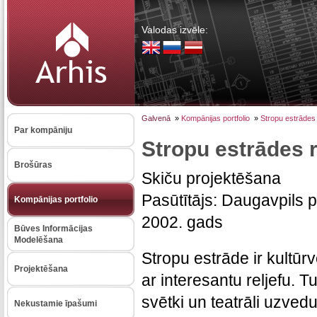
Valodas izvēle:
Galvenā
»
Kompānijas portfolio
»
Stropu estrādes
Par kompāniju
Stropu estrādes 
Brošūras
Skiču projektēšana
Pasūtītājs: Daugavpils 
Kompānijas portfolio
2002. gads
Būves Informācijas
Modelēšana
Stropu estrāde ir kultūr
Projektēšana
ar interesantu reljefu. T
svētki un teatrāli uzved
Nekustamie īpašumi