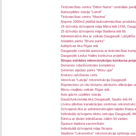
Tirdzniecības centra “Ditton Nams” centrālais pavil
Autouzpildes stacija “Lukoil”
Tirdzniecības centrs “Maxima”
Nojume 2000m2 platībā lauksaimniecības produktu t
24-dzīvokļu dzīvojamā māja Miera ielā 143A, Dauga
25 dzīvokļu dzīvojamā māja Stadiona ielā 6b
Administratīvā ēka ar veikalu Daugavpilī, Lāčplēša 
Izklaides parks “Bruno parks”
Kafejnīcas ēka Rīgas ielā
Daugavpils centrālā autoosta ar tirdzniecības kom
Daugavpils Ledus Halles konkursa projekts
Stropu estrādes rekonstrukcijas konkursa proj
Demenes robežkontroles komplekss
Ģimenes atpūtas parks “Mūsu upe”
Krekeru ražošanas cehs
Viesnīcas “Latvija” rekonstrukcija Daugavpilī
Rūpniecisko un citu bīstamo atkritumu utilizācijas 
Bērnu rotaļlietu veikals Rīgas ielā
Auto gāzes uzpildes stacija
Daudzfunkcionāla ēka Daugavpilī, Saules ielā 64
Līvānu pilsētas kanalizācijas sistēmas rekonstrukci
Dzīvojamā ēka ar administratīvajām talpām Raiņa i
Individuālo dzīvojamo bloku sekcijas Daugavpilī, M
Ēdnīca ar divām ēdināšanas zālēm 50 vietām
Šautuve biatlona sacensībām
Individuālā dzīvojamā māja Stropos
Stadiona “Lokomotīve” rekonstrukcija spīdveja sac