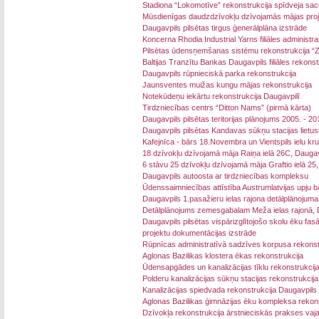
Stadiona “Lokomotīve” rekonstrukcija spīdveja sac
Mūsdienīgas daudzdzīvokļu dzīvojamās mājas proj
Daugavpils pilsētas tirgus ģenerālplāna izstrāde
Koncerna Rhodia Industrial Yarns filiāles administr
Pilsētas ūdensņemšanas sistēmu rekonstrukcija “Z
Baltijas Tranzītu Bankas Daugavpils filiāles rekonst
Daugavpils rūpnieciskā parka rekonstrukcija
Jaunsventes muižas kungu mājas rekonstrukcija
Notekūdeņu iekārtu rekonstrukcija Daugavpilī
Tirdzniecības centrs “Ditton Nams” (pirmā kārta)
Daugavpils pilsētas teritorijas plānojums 2005. - 
Daugavpils pilsētas Kandavas sūkņu stacijas lietu
Kafejnīca - bārs 18.Novembra un Vientspils ielu kr
18 dzīvokļu dzīvojamā māja Raiņa ielā 26C, Daugav
6 stāvu 25 dzīvokļu dzīvojamā māja Graftio ielā 25
Daugavpils autoosta ar tirdzniecības kompleksu
Ūdenssaimniecības attīstība Austrumlatvijas upju b
Daugavpils 1.pasažieru ielas rajona detālplānojuma
Detālplānojums zemesgabalam Meža ielas rajonā, Dau
Daugavpils pilsētas vispārizglītojošo skolu ēku fas
projektu dokumentācijas izstrāde
Rūpnīcas administratīvā sadzīves korpusa rekonst
Aglonas Bazilikas klostera ēkas rekonstrukcija
Ūdensapgādes un kanalizācijas tīklu rekonstrukcij
Polderu kanalizācijas sūkņu stacijas rekonstrukcija
Kanalizācijas spiedvada rekonstrukcija Daugavpils 
Aglonas Bazilikas ģimnāzijas ēku kompleksa rekons
Dzīvokļa rekonstrukcija ārstnieciskās prakses va