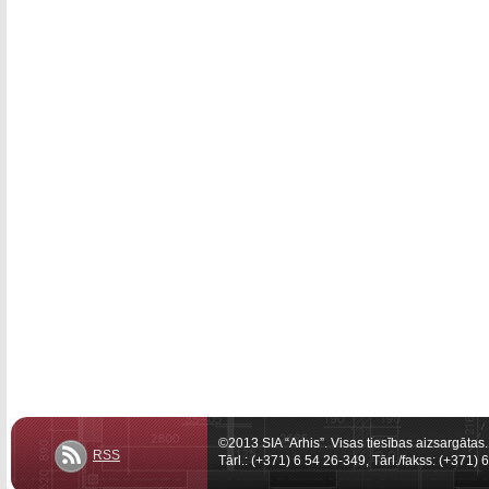
©2013 SIA “Arhis”. Visas tiesības aizsargātas.
RSS
Tārl.: (+371) 6 54 26-349, Tārl./fakss: (+371)