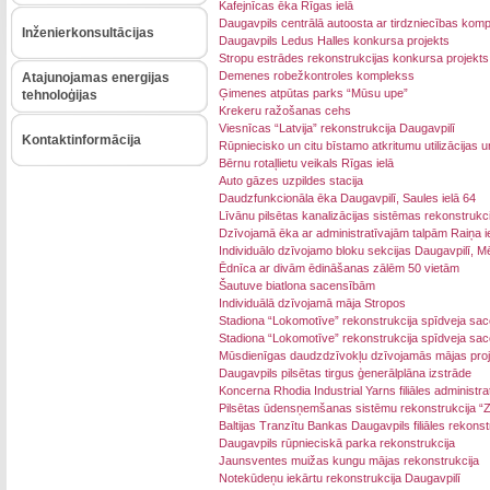
Kafejnīcas ēka Rīgas ielā
Daugavpils centrālā autoosta ar tirdzniecības kom
Inženierkonsultācijas
Daugavpils Ledus Halles konkursa projekts
Stropu estrādes rekonstrukcijas konkursa projekts
Demenes robežkontroles komplekss
Atajunojamas energijas
Ģimenes atpūtas parks “Mūsu upe”
tehnoloģijas
Krekeru ražošanas cehs
Viesnīcas “Latvija” rekonstrukcija Daugavpilī
Kontaktinformācija
Rūpniecisko un citu bīstamo atkritumu utilizācijas 
Bērnu rotaļlietu veikals Rīgas ielā
Auto gāzes uzpildes stacija
Daudzfunkcionāla ēka Daugavpilī, Saules ielā 64
Līvānu pilsētas kanalizācijas sistēmas rekonstrukci
Dzīvojamā ēka ar administratīvajām talpām Raiņa i
Individuālo dzīvojamo bloku sekcijas Daugavpilī, M
Ēdnīca ar divām ēdināšanas zālēm 50 vietām
Šautuve biatlona sacensībām
Individuālā dzīvojamā māja Stropos
Stadiona “Lokomotīve” rekonstrukcija spīdveja sac
Stadiona “Lokomotīve” rekonstrukcija spīdveja sac
Mūsdienīgas daudzdzīvokļu dzīvojamās mājas proj
Daugavpils pilsētas tirgus ģenerālplāna izstrāde
Koncerna Rhodia Industrial Yarns filiāles administr
Pilsētas ūdensņemšanas sistēmu rekonstrukcija “Z
Baltijas Tranzītu Bankas Daugavpils filiāles rekonst
Daugavpils rūpnieciskā parka rekonstrukcija
Jaunsventes muižas kungu mājas rekonstrukcija
Notekūdeņu iekārtu rekonstrukcija Daugavpilī