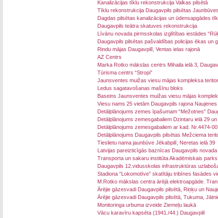
Kanalizācijas tīklu rekonstrukcija Valkas pilsētā
Tīklu rekonstrukcija Daugavpils pilsētas Jaunbūve
Dagdas pilsētas kanalizācijas un ūdensapgādes tīk
Daugavpils teātra skatuves rekonstrukcija
Līvānu novada pirmsskolas izglītības iestādes “Rūķ
Daugavpils pilsētas pašvaldības policijas ēkas un g
Rindu mājas Daugavpilī, Ventas ielas rajonā
AZ Centrs
Marka Rotko mākslas centrs Mihaila ielā 3, Daugavp
Tūrisma centrs “Stropi”
Jaunsventes muižas viesu mājas kompleksa teritori
Ledus sagatavošanas mašīnu bloks
Baseins Jaunsventes muižas viesu mājas komple
Viesu nams 25 vietām Daugavpils rajona Naujenes
Detālplānojums zemes īpašumam “Mežotnes” Daug
Detālplānojums zemesgabaliem Dzintaru ielā 29 un 
Detālplānojums zemesgabaliem ar kad. Nr.4474-00
Detālplānojums Daugavpils pilsētas Mežciema teritor
Tieslietu nama jaunbūve Jēkabpilī, Neretas ielā 39
Latvijas pareizticīgās baznīcas Daugavpils novada
Transporta un sakaru institūta Akadēmiskais parks
Daugavpils 12.vidusskolas infrastruktūras uzlaboš
Stadiona “Lokomotīve” skatītāju tribīnes fasādes v
M.Rotko mākslas centra ārējā elektroapgāde. Tran
Ārējie gāzesvadi Daugavpils pilsētā, Riņķu un Nau
Ārējie gāzesvadi Daugavpils pilsētā, Tukuma, Jātn
Monitoringa urbuma izveide Ziemeļu laukā
Vācu karavīru kapsēta (1941./44.) Daugavpilī