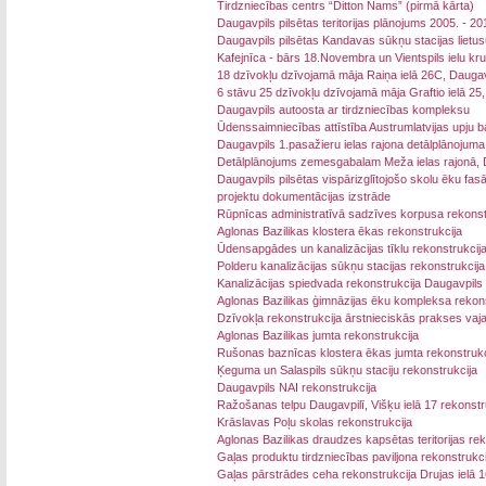
Tirdzniecības centrs “Ditton Nams” (pirmā kārta)
Daugavpils pilsētas teritorijas plānojums 2005. - 
Daugavpils pilsētas Kandavas sūkņu stacijas lietu
Kafejnīca - bārs 18.Novembra un Vientspils ielu kr
18 dzīvokļu dzīvojamā māja Raiņa ielā 26C, Daugav
6 stāvu 25 dzīvokļu dzīvojamā māja Graftio ielā 25
Daugavpils autoosta ar tirdzniecības kompleksu
Ūdenssaimniecības attīstība Austrumlatvijas upju b
Daugavpils 1.pasažieru ielas rajona detālplānojuma
Detālplānojums zemesgabalam Meža ielas rajonā, Dau
Daugavpils pilsētas vispārizglītojošo skolu ēku fas
projektu dokumentācijas izstrāde
Rūpnīcas administratīvā sadzīves korpusa rekonst
Aglonas Bazilikas klostera ēkas rekonstrukcija
Ūdensapgādes un kanalizācijas tīklu rekonstrukcij
Polderu kanalizācijas sūkņu stacijas rekonstrukcija
Kanalizācijas spiedvada rekonstrukcija Daugavpils 
Aglonas Bazilikas ģimnāzijas ēku kompleksa rekons
Dzīvokļa rekonstrukcija ārstnieciskās prakses va
Aglonas Bazilikas jumta rekonstrukcija
Rušonas baznīcas klostera ēkas jumta rekonstrukc
Ķeguma un Salaspils sūkņu staciju rekonstrukcija
Daugavpils NAI rekonstrukcija
Ražošanas telpu Daugavpilī, Višķu ielā 17 rekonstr
Krāslavas Poļu skolas rekonstrukcija
Aglonas Bazilikas draudzes kapsētas teritorijas rek
Gaļas produktu tirdzniecības paviljona rekonstrukci
Gaļas pārstrādes ceha rekonstrukcija Drujas ielā 1