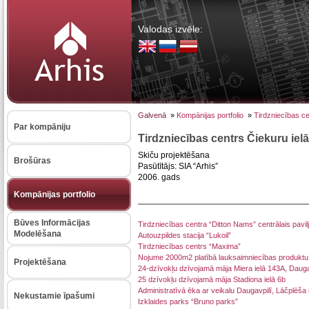
Valodas izvēle:
Galvenā
»
Kompānijas portfolio
»
Tirdzniecības ce
Par kompāniju
Tirdzniecības centrs Čiekuru iel
Skiču projektēšana
Brošūras
Pasūtītājs: SIA “Arhis”
2006. gads
Kompānijas portfolio
Būves Informācijas
Tirdzniecības centra “Ditton Nams” centrālais pavil
Modelēšana
Autouzpildes stacija “Lukoil”
Tirdzniecības centrs “Maxima”
Nojume 2000m2 platībā lauksaimniecības produktu t
Projektēšana
24-dzīvokļu dzīvojamā māja Miera ielā 143A, Dauga
25 dzīvokļu dzīvojamā māja Stadiona ielā 6b
Administratīvā ēka ar veikalu Daugavpilī, Lāčplēša 
Nekustamie īpašumi
Izklaides parks “Bruno parks”