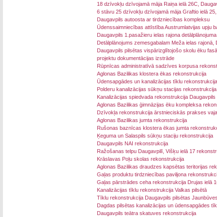
18 dzīvokļu dzīvojamā māja Raiņa ielā 26C, Daugav
6 stāvu 25 dzīvokļu dzīvojamā māja Graftio ielā 25
Daugavpils autoosta ar tirdzniecības kompleksu
Ūdenssaimniecības attīstība Austrumlatvijas upju b
Daugavpils 1.pasažieru ielas rajona detālplānojuma
Detālplānojums zemesgabalam Meža ielas rajonā, Dau
Daugavpils pilsētas vispārizglītojošo skolu ēku fas
projektu dokumentācijas izstrāde
Rūpnīcas administratīvā sadzīves korpusa rekonst
Aglonas Bazilikas klostera ēkas rekonstrukcija
Ūdensapgādes un kanalizācijas tīklu rekonstrukcij
Polderu kanalizācijas sūkņu stacijas rekonstrukcija
Kanalizācijas spiedvada rekonstrukcija Daugavpils 
Aglonas Bazilikas ģimnāzijas ēku kompleksa rekons
Dzīvokļa rekonstrukcija ārstnieciskās prakses va
Aglonas Bazilikas jumta rekonstrukcija
Rušonas baznīcas klostera ēkas jumta rekonstrukc
Ķeguma un Salaspils sūkņu staciju rekonstrukcija
Daugavpils NAI rekonstrukcija
Ražošanas telpu Daugavpilī, Višķu ielā 17 rekonstr
Krāslavas Poļu skolas rekonstrukcija
Aglonas Bazilikas draudzes kapsētas teritorijas rek
Gaļas produktu tirdzniecības paviljona rekonstrukci
Gaļas pārstrādes ceha rekonstrukcija Drujas ielā 1
Kanalizācijas tīklu rekonstrukcija Valkas pilsētā
Tīklu rekonstrukcija Daugavpils pilsētas Jaunbūve
Dagdas pilsētas kanalizācijas un ūdensapgādes tīk
Daugavpils teātra skatuves rekonstrukcija