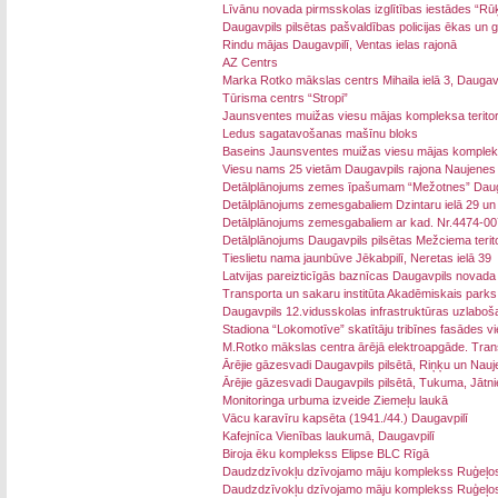
Līvānu novada pirmsskolas izglītības iestādes “Rūķ
Daugavpils pilsētas pašvaldības policijas ēkas un g
Rindu mājas Daugavpilī, Ventas ielas rajonā
AZ Centrs
Marka Rotko mākslas centrs Mihaila ielā 3, Daugavp
Tūrisma centrs “Stropi”
Jaunsventes muižas viesu mājas kompleksa teritori
Ledus sagatavošanas mašīnu bloks
Baseins Jaunsventes muižas viesu mājas komple
Viesu nams 25 vietām Daugavpils rajona Naujenes
Detālplānojums zemes īpašumam “Mežotnes” Daug
Detālplānojums zemesgabaliem Dzintaru ielā 29 un 
Detālplānojums zemesgabaliem ar kad. Nr.4474-00
Detālplānojums Daugavpils pilsētas Mežciema teritor
Tieslietu nama jaunbūve Jēkabpilī, Neretas ielā 39
Latvijas pareizticīgās baznīcas Daugavpils novada
Transporta un sakaru institūta Akadēmiskais parks
Daugavpils 12.vidusskolas infrastruktūras uzlaboš
Stadiona “Lokomotīve” skatītāju tribīnes fasādes v
M.Rotko mākslas centra ārējā elektroapgāde. Tran
Ārējie gāzesvadi Daugavpils pilsētā, Riņķu un Nau
Ārējie gāzesvadi Daugavpils pilsētā, Tukuma, Jātn
Monitoringa urbuma izveide Ziemeļu laukā
Vācu karavīru kapsēta (1941./44.) Daugavpilī
Kafejnīca Vienības laukumā, Daugavpilī
Biroja ēku komplekss Elipse BLC Rīgā
Daudzdzīvokļu dzīvojamo māju komplekss Ruģeļos s
Daudzdzīvokļu dzīvojamo māju komplekss Ruģeļos s