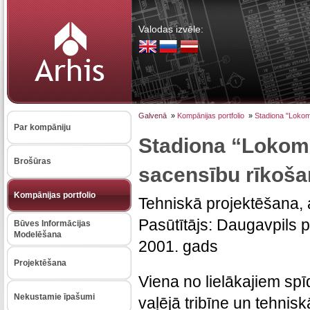
Valodas izvēle:
Galvenā
»
Kompānijas portfolio
»
Stadiona "Lokomo
Par kompāniju
Stadiona “Lokomo
Brošūras
sacensību rīkošan
Kompānijas portfolio
Tehniskā projektēšana,
Pasūtītājs: Daugavpils 
Būves Informācijas
Modelēšana
2001. gads
Projektēšana
Viena no lielākajiem spī
Nekustamie īpašumi
vaļējā tribīne un tehnis