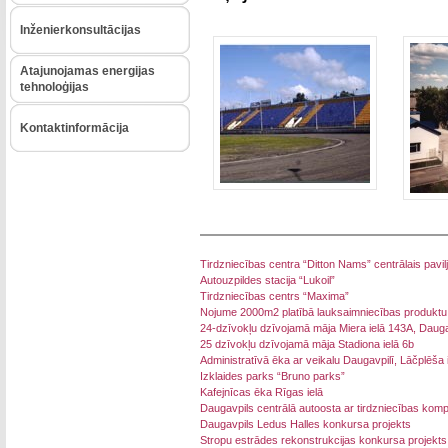
Inženierkonsultācijas
Atajunojamas energijas
tehnoloģijas
Kontaktinformācija
Tirdzniecības centra “Ditton Nams” centrālais pavil
Autouzpildes stacija “Lukoil”
Tirdzniecības centrs “Maxima”
Nojume 2000m2 platībā lauksaimniecības produktu t
24-dzīvokļu dzīvojamā māja Miera ielā 143A, Dauga
25 dzīvokļu dzīvojamā māja Stadiona ielā 6b
Administratīvā ēka ar veikalu Daugavpilī, Lāčplēša 
Izklaides parks “Bruno parks”
Kafejnīcas ēka Rīgas ielā
Daugavpils centrālā autoosta ar tirdzniecības kom
Daugavpils Ledus Halles konkursa projekts
Stropu estrādes rekonstrukcijas konkursa projekts