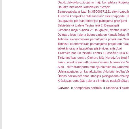
Daudzdzīvokļu dzīvojamo māju komplekss Ruģeļos
Daudzfunkcionāls komplekss “Stropi”
Zemesgabala ar kad. Nr.05000371121 elektroapgā
Tūrisma kompleksa “Mežasētas” elektroapgāde, St
Daugavpils pilsētas teritorijas plānojuma grozījumi
Sabiedriskā tualete Tautas ielā 2, Daugavpilī
Ģimenes māja “Carina 2″ Daugavpilī, Ventas ielas 
Dzintaru ielas rajona ūdensvada un kanalizācijas tīk
Tehniski ekonomiskais pamatojums projektam “Mar
Tehniski ekonomiskais pamatojums projektam “Daugavp
labiekārtošana ilgtspējīgai pilsētvides attīstībai
Tirdzniecības un izklaižu centrs 1.Pasažieru ielā 4
Tirdzniecības centrs Čiekuru ielā, Neredzīgo biedr
Jaunu notekūdeņu attīrīšanas ietaišu būvniecība Va
Auto - retro transporta muzeja būvniecība Jaunsv
Ūdensapgādes un kanalizācijas tīklu būvniecība Va
Ūdens pārsūknēšanas stacijas pielāgošana dzīvoj
Krāslavas centrālās rajona slimnīcas paplašināšan
Galvenā
»
Kompānijas portfolio
»
Stadiona "Lokomo