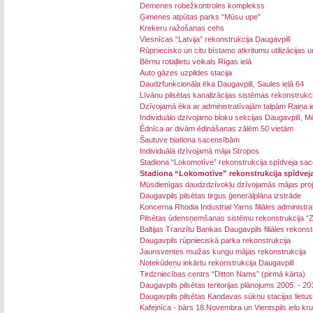
Demenes robežkontroles komplekss
Ģimenes atpūtas parks “Mūsu upe”
Krekeru ražošanas cehs
Viesnīcas “Latvija” rekonstrukcija Daugavpilī
Rūpniecisko un citu bīstamo atkritumu utilizācijas 
Bērnu rotaļlietu veikals Rīgas ielā
Auto gāzes uzpildes stacija
Daudzfunkcionāla ēka Daugavpilī, Saules ielā 64
Līvānu pilsētas kanalizācijas sistēmas rekonstrukci
Dzīvojamā ēka ar administratīvajām talpām Raiņa i
Individuālo dzīvojamo bloku sekcijas Daugavpilī, M
Ēdnīca ar divām ēdināšanas zālēm 50 vietām
Šautuve biatlona sacensībām
Individuālā dzīvojamā māja Stropos
Stadiona “Lokomotīve” rekonstrukcija spīdveja sac
Stadiona “Lokomotīve” rekonstrukcija spīdveja
Mūsdienīgas daudzdzīvokļu dzīvojamās mājas proj
Daugavpils pilsētas tirgus ģenerālplāna izstrāde
Koncerna Rhodia Industrial Yarns filiāles administr
Pilsētas ūdensņemšanas sistēmu rekonstrukcija “Z
Baltijas Tranzītu Bankas Daugavpils filiāles rekonst
Daugavpils rūpnieciskā parka rekonstrukcija
Jaunsventes muižas kungu mājas rekonstrukcija
Notekūdeņu iekārtu rekonstrukcija Daugavpilī
Tirdzniecības centrs “Ditton Nams” (pirmā kārta)
Daugavpils pilsētas teritorijas plānojums 2005. - 
Daugavpils pilsētas Kandavas sūkņu stacijas lietu
Kafejnīca - bārs 18.Novembra un Vientspils ielu kr