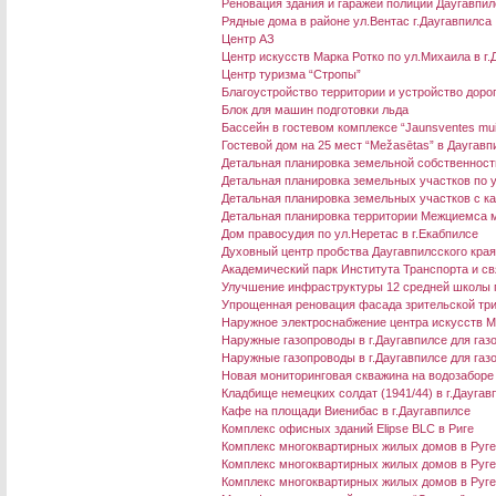
Реновация здания и гаражей полиции Даугавпил
Рядные дома в районе ул.Вентас г.Даугавпилса
Центр АЗ
Центр искусств Марка Ротко по ул.Михаила в г.
Центр туризма “Стропы”
Благоустройство территории и устройство дорог
Блок для машин подготовки льда
Бассейн в гостевом комплексе “Jaunsventes mu
Гостевой дом на 25 мест “Mežasētas” в Даугав
Детальная планировка земельной собственности
Детальная планировка земельных участков по ул
Детальная планировка земельных участков с ка
Детальная планировка территории Межциемса м
Дом правосудия по ул.Неретас в г.Екабпилсе
Духовный центр пробства Даугавпилсского кра
Академический парк Института Транспорта и св
Улучшение инфраструктуры 12 средней школы 
Упрощенная реновация фасада зрительской три
Наружное электроснабжение центра искусств М
Наружные газопроводы в г.Даугавпилсе для га
Наружные газопроводы в г.Даугавпилсе для газ
Новая мониторинговая скважина на водозаборе
Кладбище немецких солдат (1941/44) в г.Даугав
Кафе на площади Виенибас в г.Даугавпилсе
Комплекс офисных зданий Elipse BLC в Риге
Комплекс многоквартирных жилых домов в Ругел
Комплекс многоквартирных жилых домов в Ругел
Комплекс многоквартирных жилых домов в Ругел