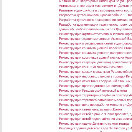
6-этажный 25-квартирный жилой дом на ул. Граф
Aвтовокзал с торговым комплексом в г.Даугавп
Развитие водохозяйств в самоуправлених восто
Разработка детальной планировки района 1. П
Разработка детального планирования земельном
Разработка документации технических проекто
зданий общеобразовательных школ г.Даугавпил
Реконструкция административно-бытового корп
Реконструкция здания монастыря Аглонской Ба
Реконструкция и расширение сетей водопровода 
Реконструкция канализационной насосной станц
Реконструкция канализационного напорного колл
Реконструкция комплекса зданий гимназии Агло
Реконструкция квартиры для нужд врачебной пр
Реконструкция крыши Аглонской Базилики
Реконструкция крыши монастыря Рушонской це
Реконструкция насосных станций в городах Кег
Реконструкция отчестных сооружений сточных в
Реконструкция производственных помещений по
Реконструкция Краславской польской школы
Реконструкция территории кладбища прихода А
Реконструкция торгового павилиона мясных пр
Реконструкция цеха переработки мяса по ул.Дру
Реконструкция сетей канализации г.Валка
Реконструкция сетей в райне “Новостроение”, г
Реконструкция сетей водоснабжения и канализа
Реконструкция сцены Даугавпилсского театра
Реновация здания детского сада “Rūķīši” по ул.