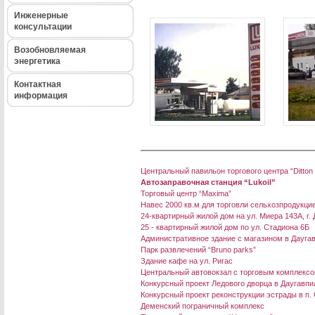
Инженерные
консультации
Возобновляемая
энергетика
Контактная
информация
Центральный павильон торгового центра “Ditton
Автозаправочная станция “Lukoil”
Торговый центр “Maxima”
Навес 2000 кв.м для торговли сельхозпродукци
24-квартирный жилой дом на ул. Миера 143А, г.
25 - квартирный жилой дом по ул. Стадиона 6Б
Административное здание с магазином в Даугав
Парк развлечений “Bruno parks”
Здание кафе на ул. Ригас
Центральный автовокзал с торговым комплексом
Конкурсный проект Ледового дворца в Даугавпи
Конкурсный проект реконструкции эстрады в п.
Деменский пограничный комплекс