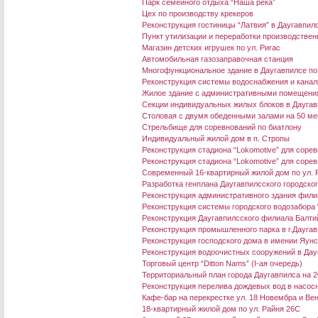
Парк семейного отдыха “Наша река”
Цех по производству крекеров
Реконструкция гостиницы “Латвия” в Даугавпил
Пункт утилизации и переработки производствен
Магазин детских игрушек по ул. Ригас
Автомобильная газозаправочная станция
Многофункциональное здание в Даугавпилсе по
Реконструкция системы водоснабжения и канал
Жилое здание с административными помещения
Секции индивидуальных жилых блоков в Даугав
Столовая с двумя обеденными залами на 50 ме
Стрельбище для соревнований по биатлону
Индивидуальный жилой дом в п. Стропы
Реконструкция стадиона “Lokomotive” для сорев
Реконструкция стадиона “Lokomotive” для сорев
Современный 16-квартирный жилой дом по ул. 
Разработка генплана Даугавпилсского городско
Реконструкция административного здания филиал
Реконструкция системы городского водозабора
Реконструкция Даугавпилсского филиала Балтий
Реконструкция промышленного парка в г.Дауга
Реконструкция господского дома в имении Яун
Реконструкция водоочистных сооружений в Дау
Торговый центр “Ditton Nams” (I-ая очередь)
Территориальный план города Даугавпилса на 2
Реконструкция перелива дождевых вод в насосно
Кафе-бар на перекрестке ул. 18 Новембра и Ве
18-квартирный жилой дом по ул. Райня 26C