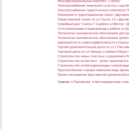
Многофункциональный комплекс “Стропы”
Электроснабжение земельного участка с кад.№
Электроснабжение туристического комплекса “M
Изменения в территориальном плане г.Даугавп
Общественный туалет по ул.Таутас 2 в г.Дауга
Семейный дом “Carina 2″ в районе ул.Вентас г.
Сети канализации и водопровода в районе ул.Д
Технически-экономическое обоснование для про
Технически-экономическое обоснование проект
мероприятия по энергоэффективности и благоус
Торгово-развлекательный центр по ул.1.Пассажи
Торговый центр по ул.Чиекуру в районе Общес
Строительство новых очистных сооружений в В
Строительство музея авто - ретро транспорта в
Строительство сетей водопровода и канализации
Приспособление станции перекачки воды функц
Проект расширения Краславской центральной р
Главная
»
Портфолио
»
Автозаправочная станци