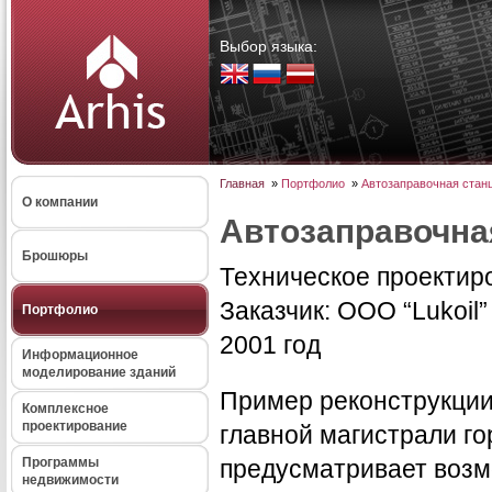
Выбор языка:
Главная
»
Портфолио
»
Автозаправочная станци
О компании
Автозаправочная
Брошюры
Техническое проектир
Заказчик: ООО “Lukoil”
Портфолио
2001 год
Информационное
моделирование зданий
Пример реконструкции
Комплексное
проектирование
главной магистрали г
Программы
предусматривает возм
недвижимости