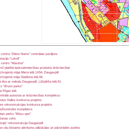
 centra “Ditton Nams” centrālais paviljons
tacija “Lukoil”
s centrs “Maxima”
 platībā lauksaimniecības produktu tirdzniecībai
zīvojamā māja Miera ielā 143A, Daugavpilī
zīvojamā māja Stadiona ielā 6b
ā ēka ar veikalu Daugavpilī, Lāčplēša ielā 81
ks “Bruno parks”
a Rīgas ielā
ntrālā autoosta ar tirdzniecības kompleksu
edus Halles konkursa projekts
es rekonstrukcijas konkursa projekts
ežkontroles komplekss
tas parks “Mūsu upe”
šanas cehs
tvija” rekonstrukcija Daugavpilī
n citu bīstamo atkritumu utilizācijas un pārstrādes punkts