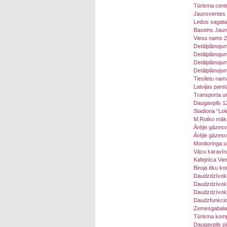
Tūrisma centr
Jaunsventes m
Ledus sagata
Baseins Jaun
Viesu nams 2
Detālplānoju
Detālplānojum
Detālplānoju
Detālplānojum
Tieslietu nam
Latvijas pare
Transporta un
Daugavpils 12
Stadiona “Lok
M.Rotko māks
Ārējie gāzesv
Ārējie gāzesv
Monitoringa u
Vācu karavīru
Kafejnīca Vie
Biroja ēku k
Daudzdzīvokļ
Daudzdzīvokļ
Daudzdzīvokļ
Daudzfunkcio
Zemesgabala 
Tūrisma komp
Daugavpils pil