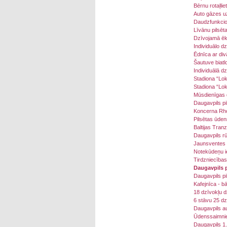
Bērnu rotaļlie
Auto gāzes uz
Daudzfunkcion
Līvānu pilsēt
Dzīvojamā ēka
Individuālo d
Ēdnīca ar di
Šautuve biat
Individuālā d
Stadiona “Lok
Stadiona “Lok
Mūsdienīgas 
Daugavpils pi
Koncerna Rhod
Pilsētas ūde
Baltijas Tran
Daugavpils rū
Jaunsventes 
Notekūdeņu ie
Tirdzniecības
Daugavpils p
Daugavpils pi
Kafejnīca - b
18 dzīvokļu d
6 stāvu 25 dz
Daugavpils au
Ūdenssaimniec
Daugavpils 1.