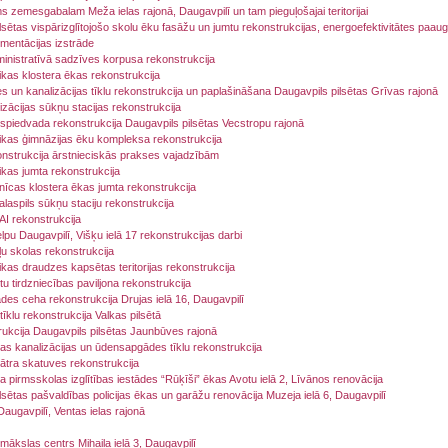
s zemesgabalam Meža ielas rajonā, Daugavpilī un tam pieguļošajai teritorijai
lsētas vispārizglītojošo skolu ēku fasāžu un jumtu rekonstrukcijas, energoefektivitātes paaug
mentācijas izstrāde
inistratīvā sadzīves korpusa rekonstrukcija
ikas klostera ēkas rekonstrukcija
un kanalizācijas tīklu rekonstrukcija un paplašināšana Daugavpils pilsētas Grīvas rajonā
izācijas sūkņu stacijas rekonstrukcija
 spiedvada rekonstrukcija Daugavpils pilsētas Vecstropu rajonā
ikas ģimnāzijas ēku kompleksa rekonstrukcija
onstrukcija ārstnieciskās prakses vajadzībām
ikas jumta rekonstrukcija
īcas klostera ēkas jumta rekonstrukcija
aspils sūkņu staciju rekonstrukcija
I rekonstrukcija
pu Daugavpilī, Višķu ielā 17 rekonstrukcijas darbi
u skolas rekonstrukcija
ikas draudzes kapsētas teritorijas rekonstrukcija
u tirdzniecības paviljona rekonstrukcija
des ceha rekonstrukcija Drujas ielā 16, Daugavpilī
tīklu rekonstrukcija Valkas pilsētā
rukcija Daugavpils pilsētas Jaunbūves rajonā
as kanalizācijas un ūdensapgādes tīklu rekonstrukcija
ātra skatuves rekonstrukcija
 pirmsskolas izglītības iestādes “Rūķīši” ēkas Avotu ielā 2, Līvānos renovācija
lsētas pašvaldības policijas ēkas un garāžu renovācija Muzeja ielā 6, Daugavpilī
augavpilī, Ventas ielas rajonā
ākslas centrs Mihaila ielā 3, Daugavpilī