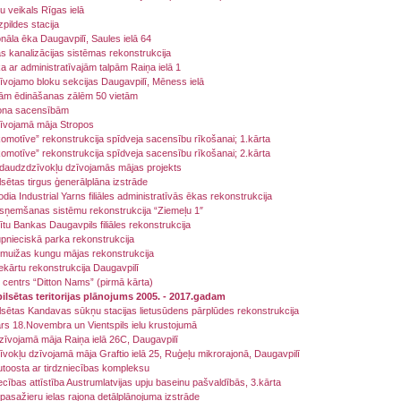
tu veikals Rīgas ielā
pildes stacija
āla ēka Daugavpilī, Saules ielā 64
as kanalizācijas sistēmas rekonstrukcija
 ar administratīvajām talpām Raiņa ielā 1
zīvojamo bloku sekcijas Daugavpilī, Mēness ielā
vām ēdināšanas zālēm 50 vietām
lona sacensībām
zīvojamā māja Stropos
omotīve” rekonstrukcija spīdveja sacensību rīkošanai; 1.kārta
omotīve” rekonstrukcija spīdveja sacensību rīkošanai; 2.kārta
daudzdzīvokļu dzīvojamās mājas projekts
lsētas tirgus ģenerālplāna izstrāde
ia Industrial Yarns filiāles administratīvās ēkas rekonstrukcija
nsņemšanas sistēmu rekonstrukcija “Ziemeļu 1″
zītu Bankas Daugavpils filiāles rekonstrukcija
pnieciskā parka rekonstrukcija
muižas kungu mājas rekonstrukcija
kārtu rekonstrukcija Daugavpilī
 centrs “Ditton Nams” (pirmā kārta)
ilsētas teritorijas plānojums 2005. - 2017.gadam
lsētas Kandavas sūkņu stacijas lietusūdens pārplūdes rekonstrukcija
ārs 18.Novembra un Vientspils ielu krustojumā
zīvojamā māja Raiņa ielā 26C, Daugavpilī
īvokļu dzīvojamā māja Graftio ielā 25, Ruģeļu mikrorajonā, Daugavpilī
toosta ar tirdzniecības kompleksu
ības attīstība Austrumlatvijas upju baseinu pašvaldībās, 3.kārta
pasažieru ielas rajona detālplānojuma izstrāde