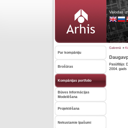
Valodas iz
Galvenā
»
Ko
Par kompāniju
Daugavpi
Pasūtītājs:
Brošūras
2004. gads
Kompānijas portfolio
Būves Informācijas
Modelēšana
Projektēšana
Nekustamie īpašumi