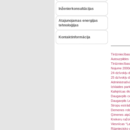
Inženierkonsultācijas
Atajunojamas energijas
tehnoloģijas
Kontaktinformācija
Tirdzniecības
Autouzpildes s
Tirdzniecība
Nojume 2000m2
24-dzīvokļu d
25 dzīvokļu d
Administratīv
Izklaides par
Kafejnīcas ēk
Daugavpils ce
Daugavpils L
Stropu estrād
Demenes rob
Ģimenes atpū
Krekeru ražo
Viesnīcas “La
Rūpniecisko u