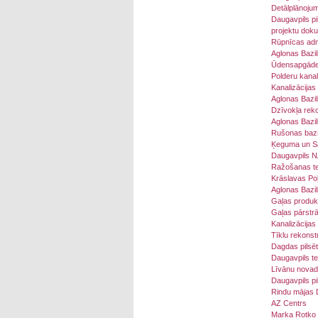
Detālplānojum
Daugavpils pi
projektu doku
Rūpnīcas adm
Aglonas Bazil
Ūdensapgādes 
Polderu kanal
Kanalizācijas
Aglonas Bazil
Dzīvokļa rek
Aglonas Bazil
Rušonas bazn
Ķeguma un Sal
Daugavpils NA
Ražošanas tel
Krāslavas Poļ
Aglonas Bazil
Gaļas produkt
Gaļas pārstrā
Kanalizācijas 
Tīklu rekonst
Dagdas pilsēt
Daugavpils te
Līvānu novada
Daugavpils pi
Rindu mājas D
AZ Centrs
Marka Rotko m