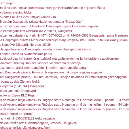
s “Stropi”
uižas viesu mājas kompleksa teritorijas labiekārtošana un ceļu ierīkošana
vošanas mašīnu bloks
sventes muižas viesu mājas kompleksā
5 vietām Daugavpils rajona Naujenes pagasta “Mežasētās”
ms zemes īpašumam “Mežotnes” Daugavpils rajona Lauceses pagastā
s zemesgabaliem Dzintaru ielā 29 un 31, Daugavpilī
ms zemesgabaliem ar kad. Nr.4474-007-0502 un 4474-007-0503 Daugavpils rajona Naujenes
s Daugavpils pilsētas Mežciema teritorijai starp Staņislavska, Parka, Putnu un Akāciju ielām
a jaunbūve Jēkabpilī, Neretas ielā 39
izticīgās baznīcas Daugavpils novada prāvestības garīgais centrs
 sakaru institūta Akadēmiskais parks
.vidusskolas infrastruktūras uzlabošana izglītojamiem ar funkcionāliem traucējumiem
omotīve” skatītāju tribīnes fasādes vienkāršotā renovācja
las centra ārējā elektroapgāde. Transformatoru apakšstacija
adi Daugavpils pilsētā, Riņķu un Naujenes ielu mikrorajona gāzesapgādei
adi Daugavpils pilsētā, Tukuma, Jātnieku, Liepājas un Annas ielu mikrorajona gāzesapgādei
rbuma izveide Ziemeļu laukā
 kapsēta (1941./44.) Daugavpilī
nības laukumā, Daugavpilī
omplekss Elipse BLC Rīgā
u dzīvojamo māju komplekss Ruģeļos starp Nometņu un Gaismas ielām. II posms - 54 dzīvokļ
u dzīvojamo māju komplekss Ruģeļos starp Nometņu un Gaismas ielām. III posms - 54 dzīvok
u dzīvojamo māju komplekss Ruģeļos starp Nometņu un Gaismas ielām. IV posms - 12 stā
nāls komplekss “Stropi”
ar kad. Nr.05000371121 elektroapgāde
leksa “Mežasētas” elektroapgāde, Stropos, Daugavpilī
sētas teritorijas plānojuma grozījumi