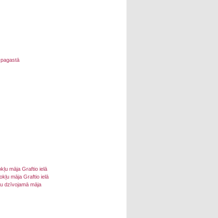
 pagastā
u māja Graftio ielā
ļu māja Graftio ielā
vu dzīvojamā māja