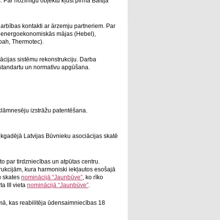
 Par nozīmīgu objektu kļūst pirmā Baltijā
darbības kontakti ar ārzemju partneriem. Par
a), energoekonomiskās mājas (Hebel),
oah, Thermotec).
ācijas sistēmu rekonstrukciju. Darba
 standartu un normatīvu apgūšana.
klāmnesēju izstrāžu patentēšana.
ikgadējā Latvijas Būvnieku asociācijas skatē
to par tirdzniecības un atpūtas centru.
rukcijām, kura harmoniski iekļautos esošajā
u skates
nominācijā “Jaunbūve”
, ko rīko
a III vieta
nominācijā “Jaunbūve”
.
mā, kas reabilitēja ūdensaimniecības 18