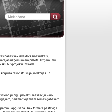
s bāzes tiek izveidots zinātniskais,
da pārejas uzņēmumiem pilsētā. Uzņēmumu
ipisku būvprojektu izstrāde.
 korpusa rekonstrukcija, infekcijas un
īsteno pilnīgu projektu realizāciju – no
iksmīgajiem, neizmantojamiem zemes gabaliem.
rogrammu apgūšana. Tiek formēta pastāvīga