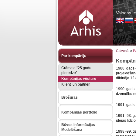
Valodas iz
Galvenā
»
P
Par kompāniju
Kompāni
Grāmata “25 gadu
1988. gads -
pieredze”
projektēšan
dibināja 12 
Kompānijas vēsture
Klienti un partneri
1990. gads -
dzemdību no
Brošūras
1991. gads 
Kompānijas portfolio
1991.-93. ga
idejas līdz 
Būves Informācijas
Modelēšana
1998.-99. g