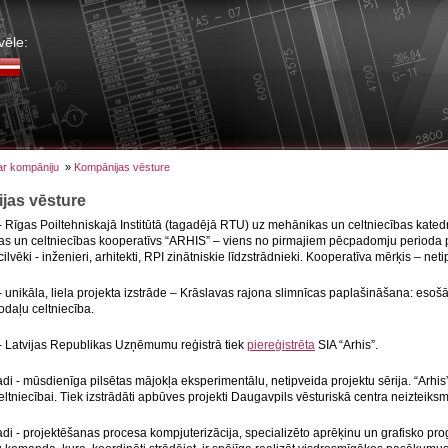
vēle:
ar kompāniju
»
Kompānijas vēsture
jas vēsture
 Rīgas Poiltehniskajā Institūtā (tagadējā RTU) uz mehānikas un celtniecības katedra
as un celtniecības kooperatīvs “ARHIS” – viens no pirmajiem pēcpadomju perio
cilvēki - inženieri, arhitekti, RPI zinātniskie līdzstrādnieki. Kooperatīva mērķis – net
 unikāla, liela projekta izstrāde – Krāslavas rajona slimnīcas paplašināšana: esošā
daļu celtniecība.
- Latvijas Republikas Uzņēmumu reģistrā tiek
piereģistrēta
SIA “Arhis”.
di - mūsdienīga pilsētas mājokļa eksperimentālu, netipveida projektu sērija. “Arhis” 
celtniecībai. Tiek izstrādāti apbūves projekti Daugavpils vēsturiskā centra neizte
adi - projektēšanas procesa kompjuterizācija, specializēto aprēķinu un grafisko p