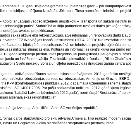
– Kompānijai 20 gadi. Izveidota grāmata “20 pieredzes gadi” – par kompānijas vēst
ietu ministrijas pasūtījuma izstrādāts Jēkabpils Tiesu nama ēkas tehniskais projekt
 Kopīgi ar Latvijas vadošo inženieru augstskolu – Transporta un sakaru institūtu n
kas tehnoloģiju parks”. Sadarbībā ar itāļu partneriem uzsākts darbs pie koģenerāci
s enerģijas avotus, projektēšanas.
gados sākās aktīvie ēku rekonstrukcijās, atveseļošanās un renovācijās darbi Dauga
etvaros “EEZ /Norvēģijas finanšu instrumentu (2004–2009)” tika izstrādāti tehniskie
 kurš atradies bijušajā ūdens celšanas ēkā, un tehniskais projekts reģionāla centr
bijušās militārās slimnīcas ēkā. Kultūras un informācijas centrs kļuva par pirmo ren
010. gadā kompānija piedalījusies projektos, lai paaugstinātu Daugavpils pilsētas m
un jumtu un fasāžu renovāciju. Tika iesākts pievadķēžu rūpnīcas „Ditton Chain” u
Daugavpils Svēto mocekļu Borisa un Gļeba pareizticīgās draudzes garīgā centra ap
. gados – aktīvā piedalīšanos starptautiskos piedāvājumos. 2011. gadā tika noslēg
r rekonstrukciju robežpārejas punktos uz robežas starp Armeniju un Gruziju. EBRD
 trīs KPP (kontrolpārbaudes punktus). 2012. gada maijā uzņēmums saņēma starptaut
 sistēmu ISO 14001-2005. Par pašu patīkamāku notikumu 2012. gādā kļuva iegūstot 
saukumu “Labākā Latvijas būvniecībā 2012.gadā”, nominācijā “Restaurācija” objekt
lērijas arsenāla ēkas rekonstrukcija”.
ompānija izveidoja Arhis filiāli - Arhis SC Armēnijas republikā.
urpinās darbs starptautisko projektu ietvaros Armēnijā. Tika realizēti modernizācij
, Bavra un Gogovāna. Aktīva piedalīšanās starptautiskos piedāvājumos.