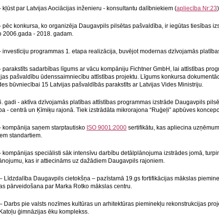
 kļūst par Latvijas Aociācijas inženieru - konsultantu dalībniekiem (
apliecība Nr:23
)
 pēc konkursa, ko organizēja Daugavpils pilsētas pašvaldība, ir iegūtas tiesības izst
 2006.gada - 2018. gadam.
 investīciju programmas 1. etapa realizācija, buvējot modernas dzīvojamās platība
 parakstīts sadarbības līgums ar vācu kompāniju Fichtner GmbH, lai attīstības prog
ijas pašvaldību ūdenssaimniecību attīstības projektu. Līgums konkursa dokumentāc
 būvniecībai 15 Latvijas pašvaldībās parakstīts ar Latvijas Vides Ministriju.
. gadi - aktīva dzīvojamās platības attīstības programmas izstrāde Daugavpils pilsē
a - centrā un Ķīmiķu rajonā. Tiek izstrādāta mikrorajona “Ruģeļi” apbūves koncepc
- kompānija saņem starptautisko
ISO 9001:2000
sertifikātu, kas apliecina uzņēmum
iem standartiem.
 kompānijas speciālisti sāk intensīvu darbību detālplānojuma izstrādes jomā, turpin
plānojumu, kas ir attiecināms uz dažādiem Daugavpils rajoniem.
 Līdzdalība Daugavpils cietokšņa – pazīstamā 19.gs fortifikācijas mākslas pieminek
as pārveidošana par Marka Rotko mākslas centru.
 Darbs pie valsts nozīmes kultūras un arhitektūras pieminekļu rekonstrukcijas proj
Katoļu ģimnāzijas ēku komplekss.