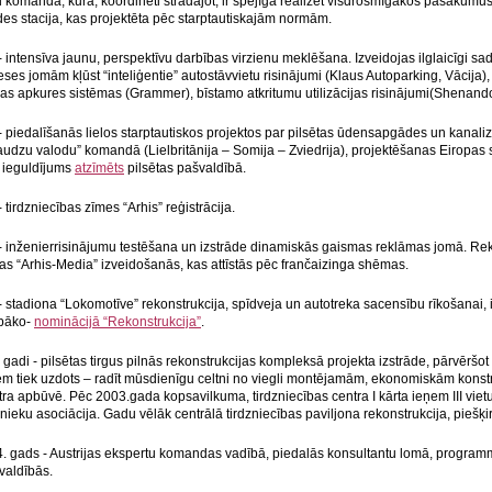
 komanda, kura, koordinēti strādājot, ir spējīga realizēt visdrosmīgākos pasākumus.
es stacija, kas projektēta pēc starptautiskajām normām.
 intensīva jaunu, perspektīvu darbības virzienu meklēšana. Izveidojas ilglaicīgi sa
eses jomām kļūst “inteliģentie” autostāvvietu risinājumi (Klaus Autoparking, Vācij
las apkures sistēmas (Grammer), bīstamo atkritumu utilizācijas risinājumi(Shenand
 piedalīšanās lielos starptautiskos projektos par pilsētas ūdensapgādes un kanaliz
audzu valodu” komandā (Lielbritānija – Somija – Zviedrija), projektēšanas Eiropas
 ieguldījums
atzīmēts
pilsētas pašvaldībā.
 tirdzniecības zīmes “Arhis” reģistrācija.
- inženierrisinājumu testēšana un izstrāde dinamiskās gaismas reklāmas jomā. Re
s “Arhis-Media” izveidošanās, kas attīstās pēc frančaizinga shēmas.
 stadiona “Lokomotīve” rekonstrukcija, spīdveja un autotreka sacensību rīkošanai, 
abāko-
nominācijā “Rekonstrukcija”
.
gadi - pilsētas tirgus pilnās rekonstrukcijas kompleksā projekta izstrāde, pārvēršot 
iem tiek uzdots – radīt mūsdienīgu celtni no viegli montējamām, ekonomiskām konst
tra apbūvē. Pēc 2003.gada kopsavilkuma, tirdzniecības centra I kārta ieņem III viet
nieku asociācija. Gadu vēlāk centrālā tirdzniecības paviljona rekonstrukcija, piešķirt
4. gads - Austrijas ekspertu komandas vadībā, piedalās konsultantu lomā, program
valdībās.