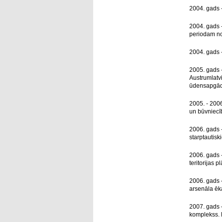
2004. gads -
2004. gads -
periodam no
2004. gads -
2005. gads -
Austrumlatv
ūdensapgādes
2005. - 2006
un būvniecīb
2006. gads 
starptautisk
2006. gads -
teritorijas 
2006. gads –
arsenāla ēk
2007. gads –
komplekss. 