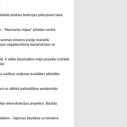
.
rādāt pilsētas teritorijas plānojumu laika
s - “Mansardu mājas” pilsētas centrā.
rammas ietvaros kopīgi realizētu
ijas sagatavošanai kanalizācijas un
tā. Ir sākta daudzstāvu māju projektu izstrāde
ija.
a vadības sistēmas kvalitātes atbilstību
ot un attīstot pašvaldības apstiprināto
ļa rekonstrukcijas projektos. Bijušās
ektiem – Aglonas Bazilikas un klostera