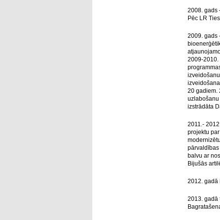
2008. gads 
Pēc LR Tiesl
2009. gads –
bioenerģēti
atjaunojamo
2009-2010. 
programmas i
izveidošanu,
izveidošanai
20 gadiem. 2
uzlabošanu 
izstrādāta 
2011.- 2012
projektu pa
modernizētu
pārvaldības
balvu ar no
Bijušās arti
2012. gadā k
2013. gadā t
Bagratašena