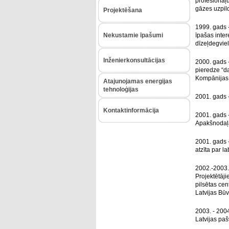
profesionāļu
gāzes uzpild
Projektēšana
1999. gads -
Nekustamie īpašumi
īpašas inter
dīzeļdegvie
Inženierkonsultācijas
2000. gads -
pieredze “d
Kompānijas
Atajunojamas energijas
tehnoloģijas
2001. gads -
Kontaktinformācija
2001. gads 
Apakšnodaļa
2001. gads -
atzīta par l
2002.-2003. 
Projektētāj
pilsētas cen
Latvijas Būv
2003. - 200
Latvijas paš