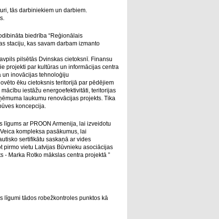
uri, tās darbiniekiem un darbiem.
s.
odibināta biedrība “Reģionālais
jas staciju, kas savam darbam izmanto
vpils pilsētās Dvinskas cietoksnī. Finansu
 projekti par kultūras un informācijas centra
a un inovācijas tehnoloģiju
ovēto ēku cietoksnis teritorijā par pēdējiem
ācību iestāžu energoefektivitāti, teritorijas
zņēmuma laukumu renovācijas projekts. Tika
būves koncepcija.
ts līgums ar PROON Armenija, lai izveidotu
. Veica kompleksa pasākumus, lai
isko sertifikātu saskaņā ar vides
pirmo vietu Latvijas Būvnieku asociācijas
s - Marka Rotko mākslas centra projektā ”
as līgumi tādos robežkontroles punktos kā