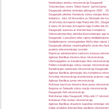
Notekūdeņu iekārtu rekonstrukcija Daugavpilī
Tirdzniecības centrs “Ditton Nams” (pirmā kārta)
Daugavpils pilsētas teritorijas plānojums 2005. - 
Daugavpils pilsētas Kandavas sūkņu stacijas lietu
Kafejnīca - bārs 18.Novembra un Vientspils ielu kr
18 dzīvokļu dzīvojamā māja Raiņa ielā 26C, Daugav
6 stāvu 25 dzīvokļu dzīvojamā māja Graftio ielā 25
Daugavpils autoosta ar tirdzniecības kompleksu
Ūdenssaimniecības attīstība Austrumlatvijas upju b
Daugavpils 1.pasažieru ielas rajona detālplānojuma
Detālplānojums zemesgabalam Meža ielas rajonā, Dau
Daugavpils pilsētas vispārizglītojošo skolu ēku fas
projektu dokumentācijas izstrāde
Rūpnīcas administratīvā sadzīves korpusa rekonst
Aglonas Bazilikas klostera ēkas rekonstrukcija
Ūdensapgādes un kanalizācijas tīklu rekonstrukcij
Polderu kanalizācijas sūkņu stacijas rekonstrukcija
Kanalizācijas spiedvada rekonstrukcija Daugavpils 
Aglonas Bazilikas ģimnāzijas ēku kompleksa rekons
Dzīvokļa rekonstrukcija ārstnieciskās prakses va
Aglonas Bazilikas jumta rekonstrukcija
Rušonas baznīcas klostera ēkas jumta rekonstrukc
Ķeguma un Salaspils sūkņu staciju rekonstrukcija
Daugavpils NAI rekonstrukcija
Ražošanas telpu Daugavpilī, Višķu ielā 17 rekonstr
Krāslavas Poļu skolas rekonstrukcija
Aglonas Bazilikas draudzes kapsētas teritorijas rek
Gaļas produktu tirdzniecības paviljona rekonstrukci