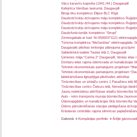
Vācu karavīru kapsēta (1941./44.) Daugavpilī
Kafejnīca Vienības laukumā, Daugavpilī
Biroja ēku komplekss Elipse BLC Rīgā
Daudzdzīvokļu dzīvojamo māju komplekss Ruģeļos s
Daudzdzīvokļu dzīvojamo māju komplekss Ruģeļos s
Daudzdzīvokļu dzīvojamo māju komplekss Ruģeļos
Daudzfunkcionāls komplekss “Stropi”
Zemesgabala ar kad. Nr.05000371121 elektroapgā
Tūrisma kompleksa “Mežasētas” elektroapgāde, St
Daugavpils pilsētas teritorijas plānojuma grozījumi
Sabiedriskā tualete Tautas ielā 2, Daugavpilī
Ģimenes māja “Carina 2″ Daugavpilī, Ventas ielas 
Dzintaru ielas rajona ūdensvada un kanalizācijas tīk
Tehniski ekonomiskais pamatojums projektam “Mar
Tehniski ekonomiskais pamatojums projektam “Daugavp
labiekārtošana ilgtspējīgai pilsētvides attīstībai
Tirdzniecības un izklaižu centrs 1.Pasažieru ielā 4
Tirdzniecības centrs Čiekuru ielā, Neredzīgo biedr
Jaunu notekūdeņu attīrīšanas ietaišu būvniecība Va
Auto - retro transporta muzeja būvniecība Jaunsv
Ūdensapgādes un kanalizācijas tīklu būvniecība Va
Ūdens pārsūknēšanas stacijas pielāgošana dzīvoj
Krāslavas centrālās rajona slimnīcas paplašināšan
Galvenā
»
Kompānijas portfolio
»
Ārējie gāzesvadi