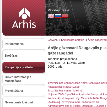
Valodas izvēle:
Galvenā
»
Kompānijas portfolio
»
Ārējie gāzesvadi
Par kompāniju
Ārējie gāzesvadi Daugavpils pils
gāzesapgādei
Brošūras
Tehniskā projektēšana
Pasūtītājs: AS “Latvijas Gāze”
2005. gads
Kompānijas portfolio
Būves Informācijas
Modelēšana
Tirdzniecības centra “Ditton Nams” centrālais pavil
Autouzpildes stacija “Lukoil”
Projektēšana
Tirdzniecības centrs “Maxima”
Nojume 2000m2 platībā lauksaimniecības produktu t
24-dzīvokļu dzīvojamā māja Miera ielā 143A, Dauga
25 dzīvokļu dzīvojamā māja Stadiona ielā 6b
Nekustamie īpašumi
Administratīvā ēka ar veikalu Daugavpilī, Lāčplēša 