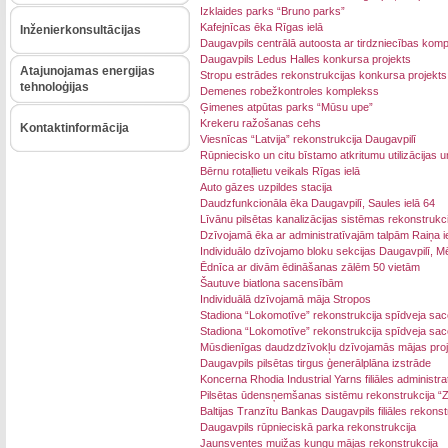
Izklaides parks “Bruno parks”
Kafejnīcas ēka Rīgas ielā
Inženierkonsultācijas
Daugavpils centrālā autoosta ar tirdzniecības kom
Daugavpils Ledus Halles konkursa projekts
Atajunojamas energijas
Stropu estrādes rekonstrukcijas konkursa projekts
tehnoloģijas
Demenes robežkontroles komplekss
Ģimenes atpūtas parks “Mūsu upe”
Krekeru ražošanas cehs
Kontaktinformācija
Viesnīcas “Latvija” rekonstrukcija Daugavpilī
Rūpniecisko un citu bīstamo atkritumu utilizācijas 
Bērnu rotaļlietu veikals Rīgas ielā
Auto gāzes uzpildes stacija
Daudzfunkcionāla ēka Daugavpilī, Saules ielā 64
Līvānu pilsētas kanalizācijas sistēmas rekonstrukci
Dzīvojamā ēka ar administratīvajām talpām Raiņa i
Individuālo dzīvojamo bloku sekcijas Daugavpilī, M
Ēdnīca ar divām ēdināšanas zālēm 50 vietām
Šautuve biatlona sacensībām
Individuālā dzīvojamā māja Stropos
Stadiona “Lokomotīve” rekonstrukcija spīdveja sac
Stadiona “Lokomotīve” rekonstrukcija spīdveja sac
Mūsdienīgas daudzdzīvokļu dzīvojamās mājas proj
Daugavpils pilsētas tirgus ģenerālplāna izstrāde
Koncerna Rhodia Industrial Yarns filiāles administr
Pilsētas ūdensņemšanas sistēmu rekonstrukcija “Z
Baltijas Tranzītu Bankas Daugavpils filiāles rekonst
Daugavpils rūpnieciskā parka rekonstrukcija
Jaunsventes muižas kungu mājas rekonstrukcija