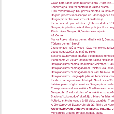
Gaļas pārstrādes ceha rekonstrukcija Drujas ielā 1
Kanalizācijas tīklu rekonstrukcija Valkas pilsētā
Tīklu rekonstrukcija Daugavpils pilsētas Jaunbūve
Dagdas pilsētas kanalizācijas un ūdensapgādes tīk
Daugavpils teātra skatuves rekonstrukcija
Līvānu novada pirmsskolas izglītības iestādes “Rūķ
Daugavpils pilsētas pašvaldības policijas ēkas un g
Rindu mājas Daugavpilī, Ventas ielas rajonā
AZ Centrs
Marka Rotko mākslas centrs Mihaila ielā 3, Daugavp
Tūrisma centrs “Stropi”
Jaunsventes muižas viesu mājas kompleksa teritori
Ledus sagatavošanas mašīnu bloks
Baseins Jaunsventes muižas viesu mājas komple
Viesu nams 25 vietām Daugavpils rajona Naujenes
Detālplānojums zemes īpašumam “Mežotnes” Daug
Detālplānojums zemesgabaliem Dzintaru ielā 29 un 
Detālplānojums zemesgabaliem ar kad. Nr.4474-00
Detālplānojums Daugavpils pilsētas Mežciema teritor
Tieslietu nama jaunbūve Jēkabpilī, Neretas ielā 39
Latvijas pareizticīgās baznīcas Daugavpils novada
Transporta un sakaru institūta Akadēmiskais parks
Daugavpils 12.vidusskolas infrastruktūras uzlaboš
Stadiona “Lokomotīve” skatītāju tribīnes fasādes v
M.Rotko mākslas centra ārējā elektroapgāde. Tran
Ārējie gāzesvadi Daugavpils pilsētā, Riņķu un Nau
Ārējie gāzesvadi Daugavpils pilsētā, Tukuma, 
Monitoringa urbuma izveide Ziemeļu laukā